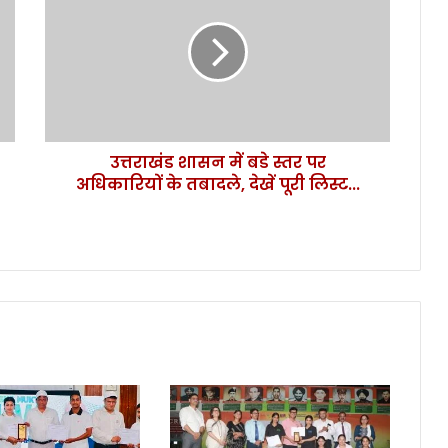
रा
खं
ड
शा
स
न
में
उत्तराखंड शासन में बडे स्तर पर
ब
अधिकारियों के तबादले, देखें पूरी लिस्ट...
डे
स्त
र
प
र
अ
धि
का
रि
यों
के
त
बा