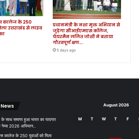
द
ले
,
कालेज के 250
दे
प्रधानमंत्री के नशा मुक्त अभियान से
िला उत्तराखंड से लाइव
खें
जुड़ेगा सीआईएमएस कॉलेज,
ौका
पू
चेयरमैन ललित जोशी ने बताया
री
गौरवपूर्ण क्षण….
लि
5 days ago
स्ट
.
.
.
August 2026
 News
M
T
W
T
F
 के साथ समाप्त हुआ भारत का यादगार
थ गेम्स 2026 अभियान..
 कालेज के 250 युवाओं को मिला