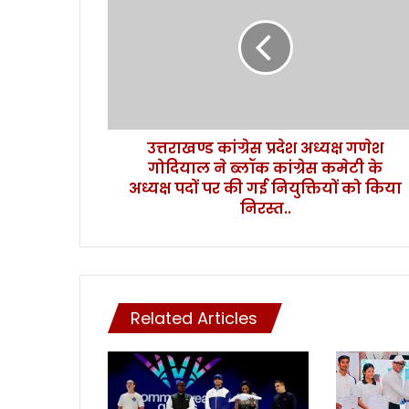
रा
ख
ण्ड
कां
ग्रे
स
प्र
उत्तराखण्ड कांग्रेस प्रदेश अध्यक्ष गणेश
दे
गोदियाल ने ब्लॉक कांग्रेस कमेटी के
श
अ
अध्यक्ष पदों पर की गई नियुक्तियों को किया
ध्य
निरस्त..
क्ष
ग
णे
श
गो
Related Articles
दि
या
ल
ने
ब्लॉ