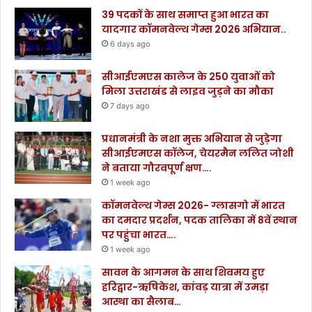
39 पदकों के साथ समाप्त हुआ भारत का
यादगार कॉमनवेल्थ गेम्स 2026 अभियान..
6 days ago
सीआईएमएस कालेज के 250 युवाओं को
मिला उत्तराखंड से लाइव जुड़ने का मौका
7 days ago
प्रधानमंत्री के नशा मुक्त अभियान से जुड़ेगा
सीआईएमएस कॉलेज, चेयरमैन ललित जोशी
ने बताया गौरवपूर्ण क्षण….
1 week ago
कॉमनवेल्थ गेम्स 2026- ग्लासगो में भारत
का दमदार प्रदर्शन, पदक तालिका में 8वें स्थान
पर पहुंचा भारत….
1 week ago
सावन के आगमन के साथ शिवमय हुए
हरिद्वार-ऋषिकेश, कांवड़ यात्रा में उमड़ा
आस्था का सैलाब…