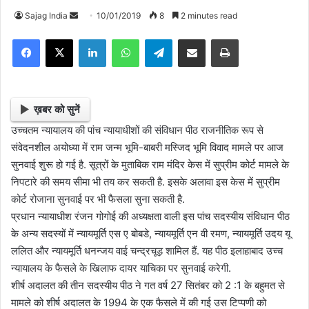
Sajag India
S
10/01/2019
8
2 minutes read
e
Facebook
X
LinkedIn
WhatsApp
Telegram
Share via Email
Print
n
d
a
n
ख़बर को सुनें
e
उच्चतम न्यायालय की पांच न्यायाधीशों की संविधान पीठ राजनीतिक रूप से
m
संवेदनशील अयोध्या में राम जन्म भूमि-बाबरी मस्जिद भूमि विवाद मामले पर आज
a
सुनवाई शुरू हो गई है.
सूत्रों के मुताबिक राम मंदिर केस में सुप्रीम कोर्ट मामले के
i
निपटारे की समय सीमा भी तय कर सकती है.
इसके अलावा
इस केस में सुप्रीम
l
कोर्ट रोजाना सुनवाई पर भी
फैसला सुना सकती है.
प्रधान न्यायाधीश रंजन गोगोई की अध्यक्षता वाली इस पांच सदस्यीय संविधान पीठ
के अन्य सदस्यों में न्यायमूर्ति एस ए बोबडे, न्यायमूर्ति एन वी रमण, न्यायमूर्ति उदय यू
ललित और न्यायमूर्ति धनन्जय वाई चन्द्रचूड़ शामिल हैं. यह पीठ इलाहाबाद उच्च
न्यायालय के फैसले के खिलाफ दायर याचिका पर सुनवाई करेगी.
शीर्ष अदालत की तीन सदस्यीय पीठ ने गत वर्ष 27 सितंबर को 2 :1 के बहुमत से
मामले को शीर्ष अदालत के 1994 के एक फैसले में की गई उस टिप्पणी को