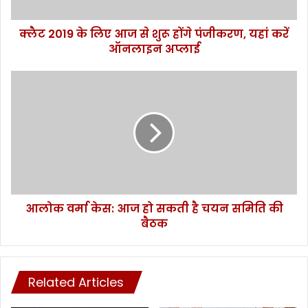
लि
ए
क्लैट 2019 के लिए आज से शुरू होंगे पंजीकरण, यहां करें
आ
ऑनलाइन अप्लाई
ज
से
शु
आ
रू
लो
हों
क
गे
व
पं
र्मा
जी
के
क
स
र
:
ण
आ
,
आलोक वर्मा केस: आज हो सकती है चयन समिति की
ज
य
बैठक
हो
हां
स
क
क
रें
ती
ऑ
Related Articles
है
न
च
ला