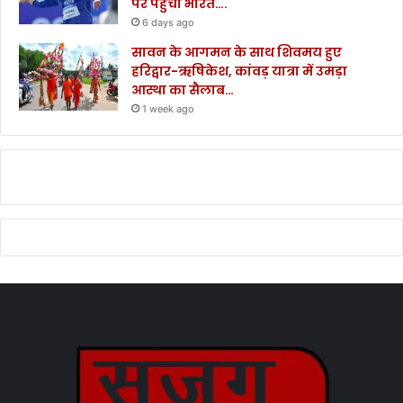
पर पहुंचा भारत….
6 days ago
सावन के आगमन के साथ शिवमय हुए
हरिद्वार-ऋषिकेश, कांवड़ यात्रा में उमड़ा
आस्था का सैलाब…
1 week ago