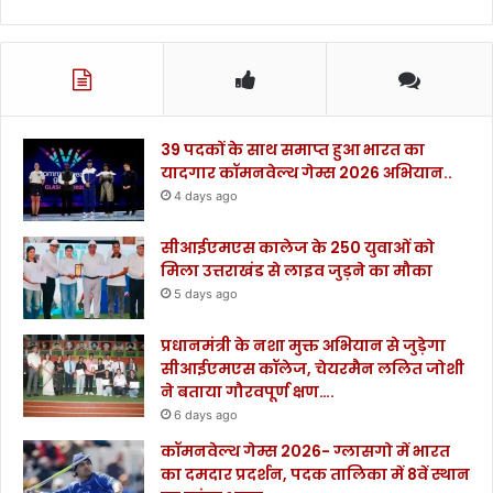
39 पदकों के साथ समाप्त हुआ भारत का
यादगार कॉमनवेल्थ गेम्स 2026 अभियान..
4 days ago
सीआईएमएस कालेज के 250 युवाओं को
मिला उत्तराखंड से लाइव जुड़ने का मौका
5 days ago
प्रधानमंत्री के नशा मुक्त अभियान से जुड़ेगा
सीआईएमएस कॉलेज, चेयरमैन ललित जोशी
ने बताया गौरवपूर्ण क्षण….
6 days ago
कॉमनवेल्थ गेम्स 2026- ग्लासगो में भारत
का दमदार प्रदर्शन, पदक तालिका में 8वें स्थान