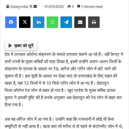
Sajag India
F
S
01/05/2020
3
1 minute read
o
e
Facebook
X
LinkedIn
WhatsApp
Telegram
Share via Email
Print
l
n
l
d
o
a
w
n
ख़बर को सुनें
o
e
देश में लगातार कोरोना संक्रमण के मामले लगातार सामने आ रहे हैं। वहीं केन्द्र ने
n
m
सभी राज्यों के मुख्य सचिवों को पत्र लिखा है, इसमें उन्होंने अलग-अलग जिलों के
X
a
संक्रमण के प्रभाव के आधार पर रेड, आरेंज और ग्रीन जोन में बांटे जाने की
i
सूचना दी है। इस सूची के आधार पर देखा जाए तो उत्तराखंड के लिए राहत की
l
खबर है, यहां 13 जिलों में से 10 जिले ग्रीन जोन में आ गए हैं। देहरादून
जिला कोरोना रेड जोन से बाहर हो गया है। खुद प्रदेश के मुख्य सचिव उत्पल
कुमार ने इसकी पुष्टि की है उनके अनुसार अब देहरादून को रेड जोन से बाहर कर
दिया गया है।
अब यह ऑरेंज जोन में आ गया है। उन्होंने कहा कि राजधानी में कोई भी केस
क्म्यूनिटी से नहीं आया है। खास बात जो मरीज थे वो पहले से कंटोनमेंट जोन में थे,