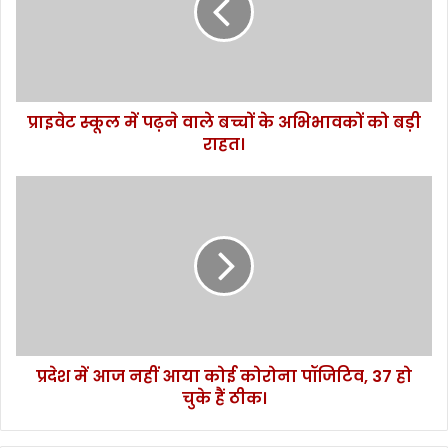
स्कू
ल
में
प
ढ़
प्राइवेट स्कूल में पढ़ने वाले बच्चों के अभिभावकों को बड़ी
ने
राहत।
वा
ले
ब
प्र
च्चों
दे
के
श
अ
में
भि
आ
भा
ज
व
न
कों
हीं
को
आ
ब
प्रदेश में आज नहीं आया कोई कोरोना पॉजिटिव, 37 हो
या
ड़ी
चुके हैं ठीक।
को
रा
ई
ह
को