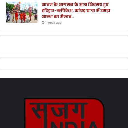
सावन के आगमन के साथ शिवमय हुए
हरिद्वार-ऋषिकेश, कांवड़ यात्रा में उमड़ा
आस्था का सैलाब…
1 week ago