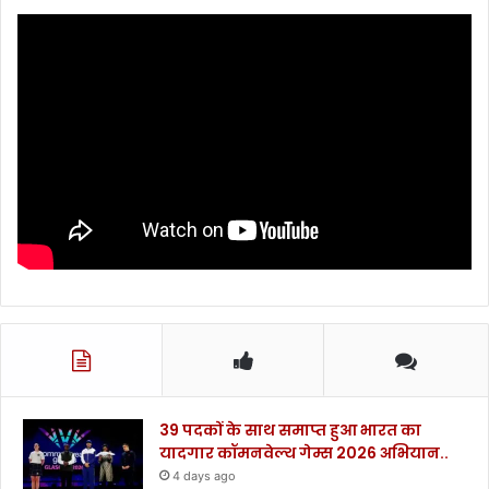
का
म
र्प
का
ण
कि
.
या
.
शु
भा
रं
भ
.
.
.
.
39 पदकों के साथ समाप्त हुआ भारत का
यादगार कॉमनवेल्थ गेम्स 2026 अभियान..
4 days ago