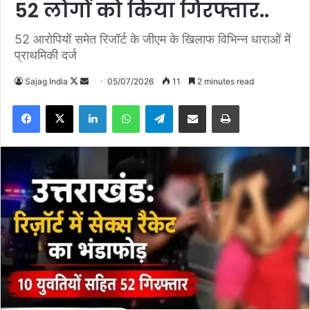
52 लोगों को किया गिरफ्तार..
52 आरोपियों समेत रिजॉर्ट के जीएम के खिलाफ विभिन्न धाराओं में
प्राथमिकी दर्ज
Sajag India
F
S
05/07/2026
11
2 minutes read
o
e
Facebook
X
LinkedIn
WhatsApp
Telegram
Share via Email
Print
l
n
l
d
o
a
w
n
o
e
n
m
X
a
i
l