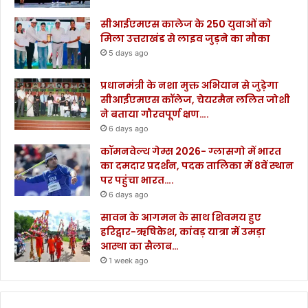
सीआईएमएस कालेज के 250 युवाओं को
मिला उत्तराखंड से लाइव जुड़ने का मौका
5 days ago
प्रधानमंत्री के नशा मुक्त अभियान से जुड़ेगा
सीआईएमएस कॉलेज, चेयरमैन ललित जोशी
ने बताया गौरवपूर्ण क्षण….
6 days ago
कॉमनवेल्थ गेम्स 2026- ग्लासगो में भारत
का दमदार प्रदर्शन, पदक तालिका में 8वें स्थान
पर पहुंचा भारत….
6 days ago
सावन के आगमन के साथ शिवमय हुए
हरिद्वार-ऋषिकेश, कांवड़ यात्रा में उमड़ा
आस्था का सैलाब…
1 week ago