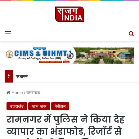
Menu
S
प्रधानमंत्री के नशा मुक्त अभियान से जुड़ेगा सीआईएमएस कॉलेज, चेयरमैन ललित जोशी ने बताया गौरवपूर्ण क्षण….
Home
/
उत्तराखंड
उत्तराखंड
खास ख़बर
नैनीताल
रामनगर में पुलिस ने किया देह
व्यापार का भंडाफोड, रिजॉर्ट से