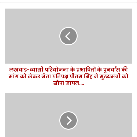
लखवाड-
व्यासी
परियोजना
के
प्रभावितों
के
पुनर्वास
की
मांग
लखवाड-व्यासी परियोजना के प्रभावितों के पुनर्वास की
को
लेकर
मांग को लेकर नेता प्रतिपक्ष प्रीतम सिंह ने मुख्यमंत्री को
नेता
सौंपा ज्ञापन....
प्रतिपक्ष
प्रीतम
प्रधानमंत्री
सिंह
मोदी
ने
ने
मुख्यमंत्री
मुख्यमंत्री
को
पुष्कर
सौंपा
सिहं
ज्ञापन....
धामी