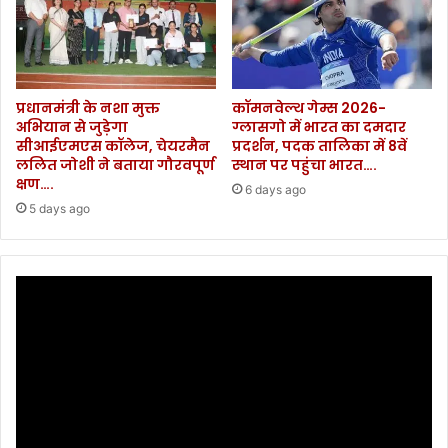
प्रधानमंत्री के नशा मुक्त
कॉमनवेल्थ गेम्स 2026-
अभियान से जुड़ेगा
ग्लासगो में भारत का दमदार
सीआईएमएस कॉलेज, चेयरमैन
प्रदर्शन, पदक तालिका में 8वें
ललित जोशी ने बताया गौरवपूर्ण
स्थान पर पहुंचा भारत….
क्षण….
6 days ago
5 days ago