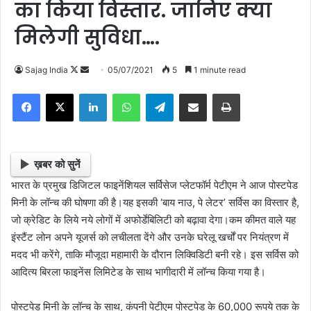
का किया विस्तार. जानिए क्या
मिलेगी सुविधा….
Sajag India
F
S
05/07/2021
5
1 minute read
o
e
Facebook
X
LinkedIn
WhatsApp
Telegram
Share via Email
Print
l
n
l
d
o
a
w
n
ख़बर को सुनें
o
e
भारत के प्रमुख डिजिटल फाइनेंशियल सर्विसेज प्लेटफॉर्म पेटीएम ने आज पोस्टपेड
n
m
मिनी के लॉन्च की घोषणा की है।यह इसकी ‘बाय नाउ, पे लेटर
’
सर्विस का विस्तार है,
X
a
जो क्रेडिट के लिये नये लोगों में अफोर्डेबिलिटी को बढ़ावा देगा।कम कीमत वाले यह
i
इंस्टैंट लोन अपने यूजर्स को लचीलता देंगे और उनके घरेलू खर्चों पर नियंत्रण में
l
मदद भी करेंगे, ताकि मौजूदा महामारी के दौरान लिक्विडिटी बनी रहे। इस सर्विस को
आदित्य बिरला फाइनेंस लिमिटेड के साथ भागीदारी में लॉन्च किया गया है।
पोस्टपेड मिनी के लॉन्च के साथ, कंपनी पेटीएम पोस्टपेड के 60,000 रूपये तक के