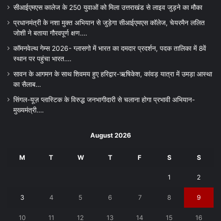
सीआईएमएस कालेज के 250 युवाओं को मिला उत्तराखंड से लाइव जुड़ने का मौका
प्रधानमंत्री के नशा मुक्त अभियान से जुड़ेगा सीआईएमएस कॉलेज, चेयरमैन ललित
जोशी ने बताया गौरवपूर्ण क्षण….
कॉमनवेल्थ गेम्स 2026- ग्लासगो में भारत का दमदार प्रदर्शन, पदक तालिका में 8वें
स्थान पर पहुंचा भारत….
सावन के आगमन के साथ शिवमय हुए हरिद्वार-ऋषिकेश, कांवड़ यात्रा में उमड़ा आस्था
का सैलाब…
सिंगल-यूज़ प्लास्टिक के विरुद्ध जनभागीदारी से चलाना होगा प्रभावी अभियान-
मुख्यमंत्री….
August 2026
M
T
W
T
F
S
S
1
2
3
4
5
6
7
8
9
10
11
12
13
14
15
16