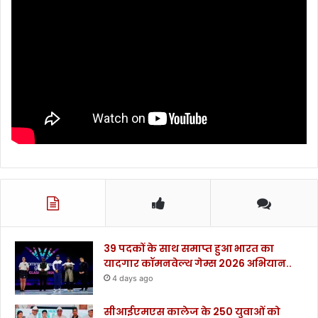
कि
या
अ
नु
रो
ध
.
.
.
.
39 पदकों के साथ समाप्त हुआ भारत का
यादगार कॉमनवेल्थ गेम्स 2026 अभियान..
4 days ago
सीआईएमएस कालेज के 250 युवाओं को