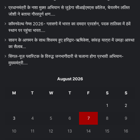
प्रधानमंत्री के नशा मुक्त अभियान से जुड़ेगा सीआईएमएस कॉलेज, चेयरमैन ललित
जोशी ने बताया गौरवपूर्ण क्षण….
कॉमनवेल्थ गेम्स 2026- ग्लासगो में भारत का दमदार प्रदर्शन, पदक तालिका में 8वें
स्थान पर पहुंचा भारत….
सावन के आगमन के साथ शिवमय हुए हरिद्वार-ऋषिकेश, कांवड़ यात्रा में उमड़ा आस्था
का सैलाब…
सिंगल-यूज़ प्लास्टिक के विरुद्ध जनभागीदारी से चलाना होगा प्रभावी अभियान-
मुख्यमंत्री….
August 2026
M
T
W
T
F
S
S
1
2
3
4
5
6
7
8
9
10
11
12
13
14
15
16