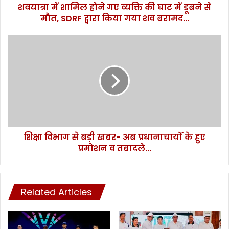
शवयात्रा में शामिल होने गए व्यक्ति की घाट में डूबने से
ने
मौत, SDRF द्वारा किया गया शव बरामद...
ग
ए
व्य
शि
क्ति
क्षा
की
वि
घा
भा
ट
ग
में
से
डू
ब
ब
ड़ी
ने
ख
से
शिक्षा विभाग से बड़ी खबर- अब प्रधानाचार्यों के हुए
ब
मौ
प्रमोशन व तबादले...
र
त
-
,
अ
S
ब
D
Related Articles
प्र
R
धा
F
ना
द्वा
चा