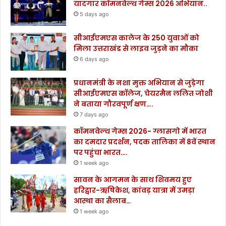
यादगार कॉमनवेल्थ गेम्स 2026 अभियान..
5 days ago
सीआईएमएस कालेज के 250 युवाओं को
मिला उत्तराखंड से लाइव जुड़ने का मौका
6 days ago
प्रधानमंत्री के नशा मुक्त अभियान से जुड़ेगा
सीआईएमएस कॉलेज, चेयरमैन ललित जोशी
ने बताया गौरवपूर्ण क्षण….
7 days ago
कॉमनवेल्थ गेम्स 2026- ग्लासगो में भारत
का दमदार प्रदर्शन, पदक तालिका में 8वें स्थान
पर पहुंचा भारत….
1 week ago
सावन के आगमन के साथ शिवमय हुए
हरिद्वार-ऋषिकेश, कांवड़ यात्रा में उमड़ा
आस्था का सैलाब…
1 week ago