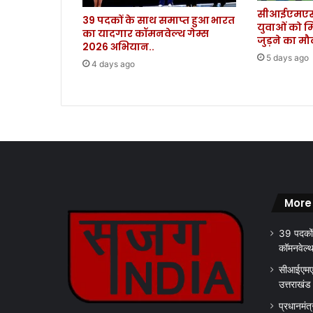
सीआईएमएस 
क
39 पदकों के साथ समाप्त हुआ भारत
युवाओं को म
हा
का यादगार कॉमनवेल्थ गेम्स
जुड़ने का म
,
2026 अभियान..
ए
5 days ago
4 days ago
न
सी
सी
वो
न
र्स
री
है
ज
More
हां
भ
39 पदकों
वि
कॉमनवेल्
ष्य
के
सीआईएमएस
वी
उत्तराखंड
र
प्रधानमंत्
सै