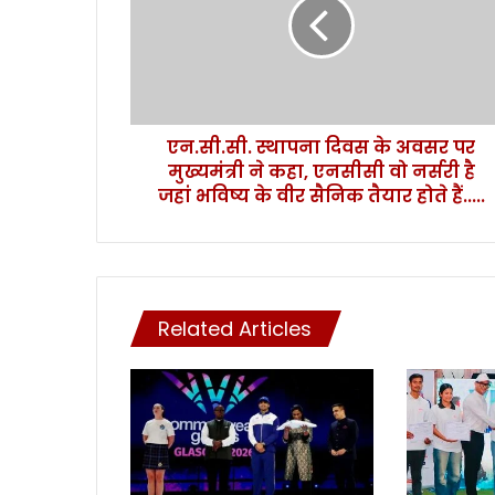
सी
.
सी
.
स्था
प
एन.सी.सी. स्थापना दिवस के अवसर पर
ना
मुख्यमंत्री ने कहा, एनसीसी वो नर्सरी है
दि
व
जहां भविष्य के वीर सैनिक तैयार होते हैं.....
स
के
अ
व
स
Related Articles
र
प
र
मु
ख्य
मं
त्री
ने