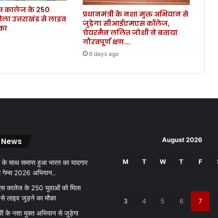
कालेज के 250
री
प्रधानमंत्री के नशा मुक्त अभियान से
िला उत्तराखंड से लाइव
कि
जुड़ेगा सीआईएमएस कॉलेज,
ौका
ए
चेयरमैन ललित जोशी ने बताया
आ
गौरवपूर्ण क्षण….
दे
6 days ago
श
.
.
.
August 2026
 News
M
T
W
T
F
 के साथ समाप्त हुआ भारत का यादगार
थ गेम्स 2026 अभियान..
 कालेज के 250 युवाओं को मिला
 से लाइव जुड़ने का मौका
3
4
5
6
7
री के नशा मुक्त अभियान से जुड़ेगा