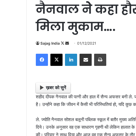
नैनवाल नेेेेेे कहा
मिला मुकाम….
Sajag India
F
S
01/12/2021
o
e
Facebook
X
LinkedIn
Share via Email
Print
l
n
l
d
o
a
w
n
o
e
ख़बर को सुनें
n
m
शहीद दीपक नैनवाल की पत्नी और हाल में सैन्य अफसर बनी ले. ज्
X
a
है। उन्होंने कहा कि जीवन में कैसी भी परिस्थितियां हो, यदि कु
i
l
ले. ज्योति नैनवाल सोशल बलूनी पब्लिक स्कूल में बतौर मुख्य अतिथि
दिये। उनके अनुसार वह एक साधारण गृहणी थी लेकिन हालात के 
की। परिवार ने साथ दिया और आज वह एक सैन्य अफसर के तौर पर 