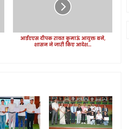
ए
स
दी
प
क
रा
आईएएस दीपक रावत कुमाऊं आयुक्त बने,
व
शासन ने जारी किए आदेश...
त
कु
मा
ऊं
आ
यु
क्त
ब
ने
,
शा
स
न
ने
जा