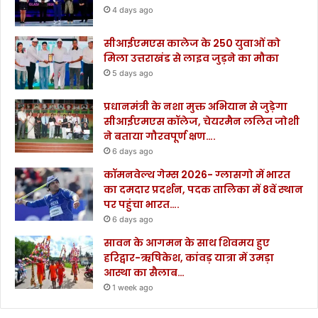
4 days ago
सीआईएमएस कालेज के 250 युवाओं को
मिला उत्तराखंड से लाइव जुड़ने का मौका
5 days ago
प्रधानमंत्री के नशा मुक्त अभियान से जुड़ेगा
सीआईएमएस कॉलेज, चेयरमैन ललित जोशी
ने बताया गौरवपूर्ण क्षण….
6 days ago
कॉमनवेल्थ गेम्स 2026- ग्लासगो में भारत
का दमदार प्रदर्शन, पदक तालिका में 8वें स्थान
पर पहुंचा भारत….
6 days ago
सावन के आगमन के साथ शिवमय हुए
हरिद्वार-ऋषिकेश, कांवड़ यात्रा में उमड़ा
आस्था का सैलाब…
1 week ago