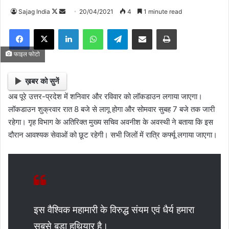
Sajag India
F
S
20/04/2021
4
1 minute read
o
e
Facebook
X
LinkedIn
WhatsApp
Telegram
Share via Email
Print
l
n
l
d
फाइल फोटो
o
a
w
n
ख़बर को सुनें
o
e
अब पूरे उत्तर-प्रदेश में शनिवार और रविवार को लॉकडाउन लगाया जाएगा।
n
m
लॉकडाउन शुक्रवार रात 8 बजे से लागू होगा और सोमवार सुबह 7 बजे तक जारी
X
a
रहेगा। गृह विभाग के अतिरिक्त मुख्य सचिव अवनीश के अवस्थी ने बताया कि इस
i
दौरान आवश्यक सेवाओं को छूट रहेगी। सभी जिलों में रात्रि कर्फ्यू लगाया जाएगा।
l
इस वैश्विक महामारी के विरुद्ध संयम एवं धैर्य हमारा
सबसे बड़ा हथियार है।