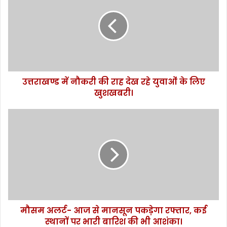
रा
ख
ण्ड
में
नौ
क
री
उत्तराखण्ड में नौकरी की राह देख रहे युवाओं के लिए
की
खुशखबरी।
रा
ह
दे
मौ
ख
स
र
म
हे
अ
यु
ल
वा
र्ट
ओं
-
के
आ
लि
ज
ए
मौसम अलर्ट- आज से मानसून पकड़ेगा रफ्तार, कई
से
खु
स्थानों पर भारी बारिश की भी आशंका।
मा