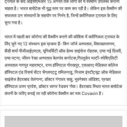
ट्रायल के बाद आईसीएमआर 15 अगस्त तक लोगों को ये वैक्सीन उपलब्ध कराना
चाहता है। भारत बायोटेक भी युद्ध स्तर पर काम कर रही है। लेकिन इस वैक्सीन की
सफलता उन संस्थानों के सहयोग पर निर्भर है, जिन्हें क्लीनिकल ट्रायल के लिए
चुना गया है।
भारत में पहली बार कोरोना की वैक्सीन बनाने की कोशिश में क्लीनिकल ट्रायल के
लिेए चुने गए 12 संस्थान इस प्रकार हैं- किंग जॉर्ज अस्पताल, विशाखापत्तनम,
बीडी शर्मा पीजीआईएमएस, यूनिवर्सिटी ऑफ हेल्थ साइंसेज रोहतक, एम्स नई दिल्ली,
एम्स पटना, जीवन रेखा अस्पताल बेलगांव कर्नाटक,गिल्लुर्कर मल्टी-स्पेशिएलिटी
अस्पताल नागपुर महाराष्ट्र, राना हॉस्पिटल गोरखपुर, एसआरए मेडिकल कॉलेज
हॉस्पिटल एंड रिसर्च सेंटर चेंगलपट्टु तमिलनाडु, निजाम इंस्टीट्यूट ऑफ मेडिकल
साइंसेज हैदराबाद तेलंगाना, डॉक्टर गंगाधर साहू, भुवनेश्वर ओडिशा, प्रखर
हॉस्पिटल उत्तर प्रदेश, डॉक्टर सागर रेडकर गोवा। हैदराबाद स्थित भारत बायोटेक
कंपनी के जरिए बनाई जा रही कोरोना वैक्सीन का नाम Covaxin है।
उ
त्त