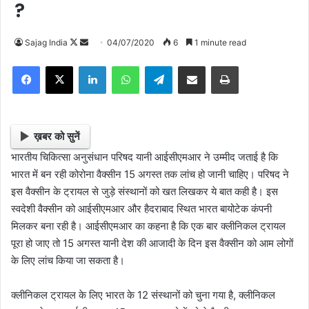
?
Sajag India
F
S
04/07/2020
6
1 minute read
o
e
Facebook
X
LinkedIn
WhatsApp
Telegram
Share via Email
Print
l
n
l
d
o
a
w
n
ख़बर को सुनें
o
e
भारतीय चिकित्सा अनुसंधान परिषद यानी आईसीएमआर ने उम्मीद जताई है कि
n
m
भारत में बन रही कोरोना वैक्सीन 15 अगस्त तक लांच हो जानी चाहिए। परिषद ने
X
a
इस वैक्सीन के ट्रायल से जुड़े संस्थानों को खत लिखकर ये बात कही है। इस
i
स्वदेशी वैक्सीन को आईसीएमआर और हैदराबाद स्थित भारत बायोटेक कंपनी
l
मिलकर बना रही है। आईसीएमआर का कहना है कि एक बार क्लीनिकल ट्रायल
पूरा हो जाए तो 15 अगस्त यानी देश की आजादी के दिन इस वैक्सीन को आम लोगों
के लिए लांच किया जा सकता है।
क्लीनिकल ट्रायल के लिए भारत के 12 संस्थानों को चुना गया है, क्लीनिकल