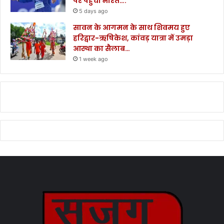
पर पहुंचा भारत….
5 days ago
सावन के आगमन के साथ शिवमय हुए
हरिद्वार-ऋषिकेश, कांवड़ यात्रा में उमड़ा
आस्था का सैलाब…
1 week ago