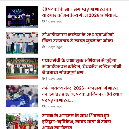
39 पदकों के साथ समाप्त हुआ भारत का
यादगार कॉमनवेल्थ गेम्स 2026 अभियान..
4 days ago
सीआईएमएस कालेज के 250 युवाओं को
मिला उत्तराखंड से लाइव जुड़ने का मौका
5 days ago
प्रधानमंत्री के नशा मुक्त अभियान से जुड़ेगा
सीआईएमएस कॉलेज, चेयरमैन ललित जोशी
ने बताया गौरवपूर्ण क्षण….
6 days ago
कॉमनवेल्थ गेम्स 2026- ग्लासगो में भारत
का दमदार प्रदर्शन, पदक तालिका में 8वें स्थान
पर पहुंचा भारत….
6 days ago
सावन के आगमन के साथ शिवमय हुए
हरिद्वार-ऋषिकेश, कांवड़ यात्रा में उमड़ा
आस्था का सैलाब…