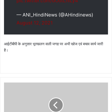
pic.twitter.com/dOotLhlLy4
— ANI_HindiNews (@AHindinews)
August 12, 2021
आईटीबीपी के अनुसार भूस्खलन वाली जगह पर अभी खोज एवं बचाव कार्य जारी
है।
या
त्री
वा
ह
नों
का