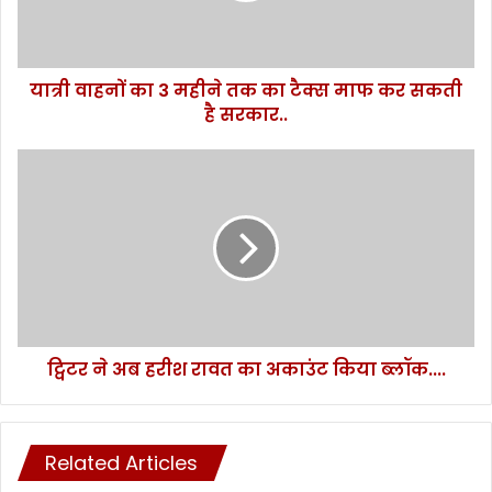
3
म
ही
यात्री वाहनों का 3 महीने तक का टैक्स माफ कर सकती
ने
है सरकार..
त
क
का
ट्वि
टै
ट
क्स
र
मा
ने
फ
अ
क
ब
र
ह
स
री
क
श
ती
ट्विटर ने अब हरीश रावत का अकाउंट किया ब्लॉक....
रा
है
व
स
त
र
का
का
Related Articles
अ
र
का