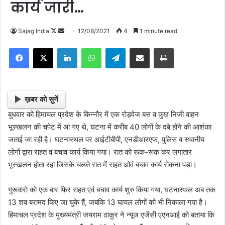
कार्य जारी…
Sajag India
F
S
12/08/2021
4
1 minute read
o
e
Facebook
X
LinkedIn
WhatsApp
Telegram
Share via Email
Print
l
n
l
d
o
a
w
n
ख़बर को सुनें
o
e
बुधवार को हिमाचल प्रदेश के किन्नौर में एक रोड़वेज बस व कुछ निजी वाहन
n
m
भूस्खलन की चपेट में आ गए थे, घटना में करीब 40 लोगों के दबे होने की आशंका
X
a
जताई जा रही है। घटनास्थल पर आईटीबीपी, एनडीआरएफ, पुलिस व स्थानीय
i
लोगों द्वारा राहत व बचाव कार्य किया गया। रात को रूक-रूक कर लगातार
l
भूस्खलन होता रहा जिसके चलते रात में राहत ओवं बचाव कार्य रोकना पड़ा।
गुरूवारो को एक बार फिर राहत एवं बचाव कार्य शुरु किया गया, घटनास्थल अब तक
13 शव बरामद किए जा चुके हैं, जबकि 13 घायल लोगों को भी निकाला गया है।
हिमाचल प्रदेश के मुख्यमंत्री जयराम ठाकुर ने न्यूज एजेंसी एएनआई को बताया कि