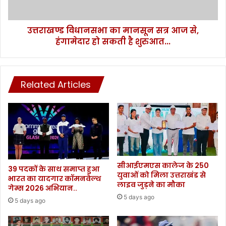
क्ति
न
,
स
ए
उत्तराखण्ड विधानसभा का मानसून सत्र आज से,
भा
स
हंगामेदार हो सकती है शुरुआत...
का
डी
मा
आ
न
र
सू
ए
Related Articles
न
फ
स
ने
त्र
रे
आ
स्क्यू
ज
क
से
र
,
प
हं
सीआईएमएस कालेज के 250
हुं
गा
39 पदकों के साथ समाप्त हुआ
युवाओं को मिला उत्तराखंड से
चा
भारत का यादगार कॉमनवेल्थ
मे
लाइव जुड़ने का मौका
गेम्स 2026 अभियान..
या
दा
5 days ago
अ
र
5 days ago
स्प
हो
ता
स