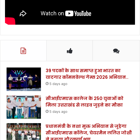
39 पदकों के साथ समाप्त हुआ भारत का
यादगार कॉमनवेल्थ गेम्स 2026 अभियान..
5 days ago
सीआईएमएस कालेज के 250 युवाओं को
मिला उत्तराखंड से लाइव जुड़ने का मौका
5 days ago
प्रधानमंत्री के नशा मुक्त अभियान से जुड़ेगा
सीआईएमएस कॉलेज, चेयरमैन ललित जोशी
ने बताया गौरवपूर्ण क्षण….