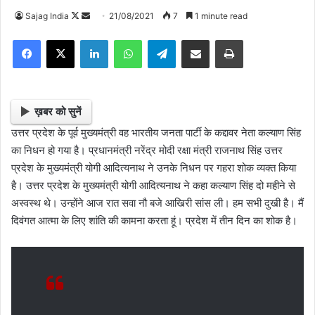
Sajag India
F
S
21/08/2021
7
1 minute read
o
e
Facebook
X
LinkedIn
WhatsApp
Telegram
Share via Email
Print
l
n
l
d
o
a
w
n
ख़बर को सुनें
o
e
उत्तर प्रदेश के पूर्व मुख्यमंत्री वह भारतीय जनता पार्टी के कद्दावर नेता कल्याण सिंह
n
m
का निधन हो गया है। प्रधानमंत्री नरेंद्र मोदी रक्षा मंत्री राजनाथ सिंह उत्तर
X
a
प्रदेश के मुख्यमंत्री योगी आदित्यनाथ ने उनके निधन पर गहरा शोक व्यक्त किया
i
है। उत्तर प्रदेश के मुख्यमंत्री योगी आदित्यनाथ ने कहा कल्याण सिंह दो महीने से
l
अस्वस्थ थे। उन्होंने आज रात सवा नौ बजे आखिरी सांस ली। हम सभी दुखी है। मैं
दिवंगत आत्मा के लिए शांति की कामना करता हूं। प्रदेश में तीन दिन का शोक है।