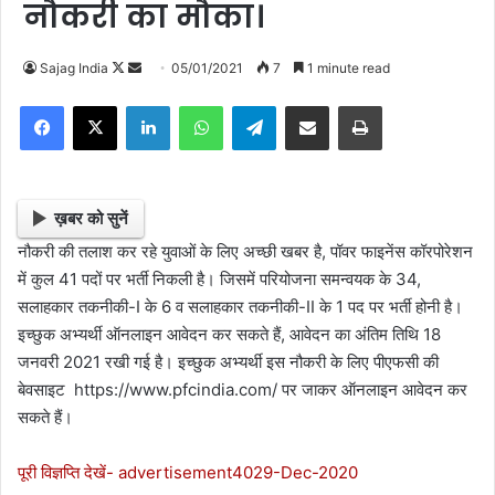
नौकरी का मौका।
Sajag India
F
S
05/01/2021
7
1 minute read
o
e
Facebook
X
LinkedIn
WhatsApp
Telegram
Share via Email
Print
l
n
l
d
o
a
w
n
ख़बर को सुनें
o
e
नौकरी की तलाश कर रहे युवाओं के लिए अच्छी खबर है, पॉवर फाइनेंस कॉरपोरेशन
n
m
में कुल 41 पदों पर भर्ती निकली है। जिसमें परियोजना समन्वयक के 34,
X
a
सलाहकार तकनीकी-I के 6 व सलाहकार तकनीकी-II के 1 पद पर भर्ती होनी है।
i
इच्छुक अभ्यर्थी ऑनलाइन आवेदन कर सकते हैं, आवेदन का अंतिम तिथि 18
l
जनवरी 2021 रखी गई है। इच्छुक अभ्यर्थी इस नौकरी के लिए पीएफसी की
बेवसाइट https://www.pfcindia.com/ पर जाकर ऑनलाइन आवेदन कर
सकते हैं।
पूरी विज्ञप्ति देखें- advertisement4029-Dec-2020