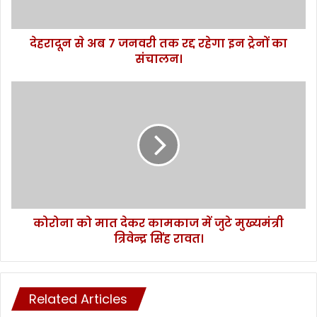
ब
7
देहरादून से अब 7 जनवरी तक रद्द रहेगा इन ट्रेनों का
ज
संचालन।
न
व
री
को
त
रो
क
ना
र
को
द्द
मा
र
त
हे
दे
गा
क
इ
र
न
कोरोना को मात देकर कामकाज में जुटे मुख्यमंत्री
का
ट्रे
त्रिवेन्द्र सिंह रावत।
म
नों
का
का
ज
सं
में
चा
Related Articles
जु
ल
टे