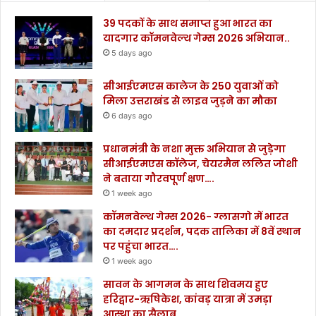
39 पदकों के साथ समाप्त हुआ भारत का
यादगार कॉमनवेल्थ गेम्स 2026 अभियान..
5 days ago
सीआईएमएस कालेज के 250 युवाओं को
मिला उत्तराखंड से लाइव जुड़ने का मौका
6 days ago
प्रधानमंत्री के नशा मुक्त अभियान से जुड़ेगा
सीआईएमएस कॉलेज, चेयरमैन ललित जोशी
ने बताया गौरवपूर्ण क्षण….
1 week ago
कॉमनवेल्थ गेम्स 2026- ग्लासगो में भारत
का दमदार प्रदर्शन, पदक तालिका में 8वें स्थान
पर पहुंचा भारत….
1 week ago
सावन के आगमन के साथ शिवमय हुए
हरिद्वार-ऋषिकेश, कांवड़ यात्रा में उमड़ा
आस्था का सैलाब…