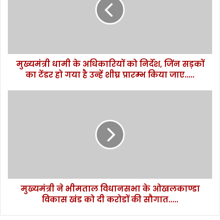
अधिकारियों
को
निर्देश,
जिंन
सड़कों
का
मुख्यमंत्री धामी के अधिकारियों को निर्देश, जिंन सड़कों
टेंडर
हो
का टेंडर हो गया है उन्हें शीघ्र प्रारम्भ किया जाए.....
गया
है
मुख्यमंत्री
उन्हें
ने
शीघ्र
भीमताल
प्रारम्भ
विधानसभा
किया
के
जाए.....
ओखलकाण्डा
विकास
खंड
को
मुख्यमंत्री ने भीमताल विधानसभा के ओखलकाण्डा
दी
करोडों
विकास खंड को दी करोडों की सौगात.....
की
सौगात.....