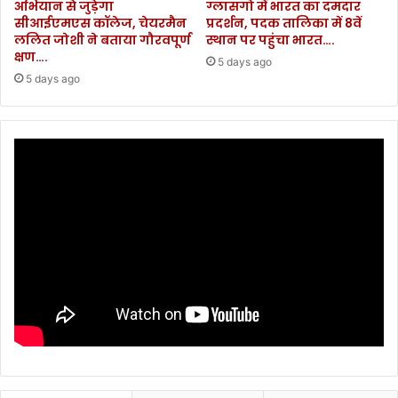
अभियान से जुड़ेगा
ग्लासगो में भारत का दमदार
सीआईएमएस कॉलेज, चेयरमैन
प्रदर्शन, पदक तालिका में 8वें
ललित जोशी ने बताया गौरवपूर्ण
स्थान पर पहुंचा भारत….
क्षण….
5 days ago
5 days ago