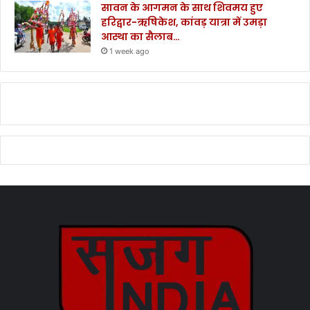
सावन के आगमन के साथ शिवमय हुए
हरिद्वार-ऋषिकेश, कांवड़ यात्रा में उमड़ा
आस्था का सैलाब…
1 week ago