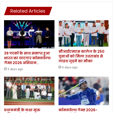
Related Articles
सीआईएमएस कालेज के 250
39 पदकों के साथ समाप्त हुआ
युवाओं को मिला उत्तराखंड से
भारत का यादगार कॉमनवेल्थ
लाइव जुड़ने का मौका
गेम्स 2026 अभियान..
4 days ago
3 days ago
प्रधानमंत्री के नशा मुक्त
कॉमनवेल्थ गेम्स 2026-