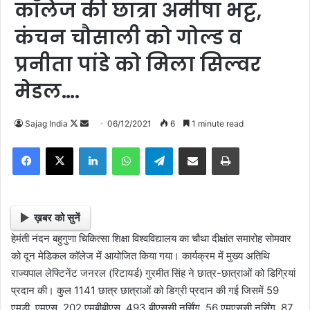
कॉलेज की छात्रा अमीषा भट्ट,
कंचन चौसाली को गोल्ड व
प्रनीता पांडे को मिला सिल्वर
मेडल….
Follow
Send
Sajag India
06/12/2021
6
1 minute read
on
an
Facebook
X
LinkedIn
WhatsApp
Telegram
Share via Email
Print
X
email
ख़बर को सुनें
हेमंती नंदन बहुगुणा चिकित्सा शिक्षा विश्वविद्यालय का चौथा दीक्षांत समारोह सोमवार
को दून मेडिकल कॉलेज में आयोजित किया गया। कार्यक्रम में मुख्य अतिथि
राज्यपाल लेफ्टिनेंट जनरल (रिटायर्ड) गुरमीत सिंह ने छात्र-छात्राओं को डिग्रियां
प्रदान की। कुल 1141 छात्र छात्राओं को डिग्री प्रदान की गई जिसमें 59
एमडी, एमएस, 202 एमबीबीएस, 493 बीएससी नर्सिंग, 56 एमएससी नर्सिंग, 87