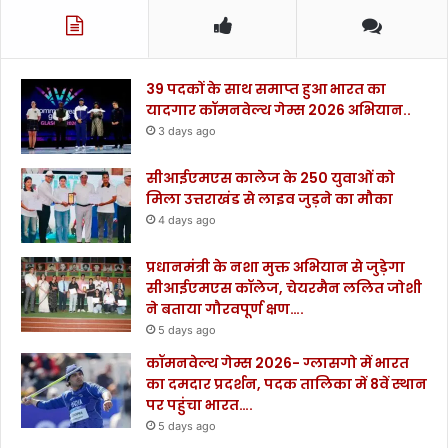
39 पदकों के साथ समाप्त हुआ भारत का
यादगार कॉमनवेल्थ गेम्स 2026 अभियान..
3 days ago
सीआईएमएस कालेज के 250 युवाओं को
मिला उत्तराखंड से लाइव जुड़ने का मौका
4 days ago
प्रधानमंत्री के नशा मुक्त अभियान से जुड़ेगा
सीआईएमएस कॉलेज, चेयरमैन ललित जोशी
ने बताया गौरवपूर्ण क्षण….
5 days ago
कॉमनवेल्थ गेम्स 2026- ग्लासगो में भारत
का दमदार प्रदर्शन, पदक तालिका में 8वें स्थान
पर पहुंचा भारत….
5 days ago