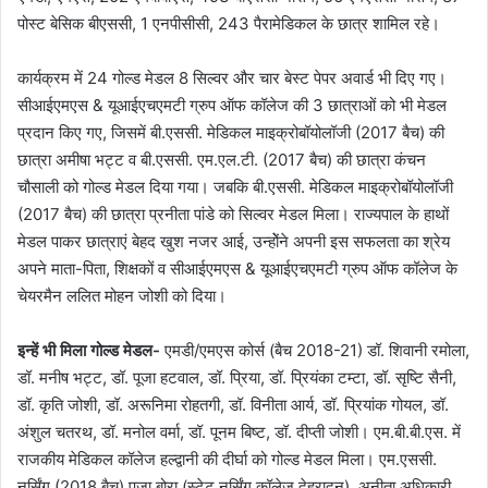
पोस्ट बेसिक बीएससी, 1 एनपीसीसी, 243 पैरामेडिकल के छात्र शामिल रहे।
कार्यक्रम में 24 गोल्ड मेडल 8 सिल्वर और चार बेस्ट पेपर अवार्ड भी दिए गए।
सीआईएमएस & यूआईएचएमटी ग्रुप ऑफ कॉलेज की 3 छात्राओं को भी मेडल
प्रदान किए गए, जिसमें बी.एससी. मेडिकल माइक्रोबॉयोलॉजी (2017 बैच) की
छात्रा अमीषा भट्ट व बी.एससी. एम.एल.टी. (2017 बैच) की छात्रा कंचन
चौसाली को गोल्ड मेडल दिया गया। जबकि बी.एससी. मेडिकल माइक्रोबॉयोलॉजी
(2017 बैच) की छात्रा प्रनीता पांडे को सिल्वर मेडल मिला। राज्यपाल के हाथों
मेडल पाकर छात्राएं बेहद खुश नजर आई, उन्होेंने अपनी इस सफलता का श्रेय
अपने माता-पिता, शिक्षकों व सीआईएमएस & यूआईएचएमटी ग्रुप ऑफ कॉलेज के
चेयरमैन ललित मोहन जोशी को दिया।
इन्हें भी मिला गोल्ड मेडल-
एमडी/एमएस कोर्स (बैच 2018-21) डॉ. शिवानी रमोला,
डॉ. मनीष भट्ट, डॉ. पूजा हटवाल, डॉ. प्रिया, डॉ. प्रियंका टम्टा, डॉ. सृष्टि सैनी,
डॉ. कृति जोशी, डॉ. अरूनिमा रोहतगी, डॉ. विनीता आर्य, डॉ. प्रियांक गोयल, डॉ.
अंशुल चतरथ, डॉ. मनोल वर्मा, डॉ. पूनम बिष्ट, डॉ. दीप्ती जोशी। एम.बी.बी.एस. में
राजकीय मेडिकल कॉलेज हल्द्वानी की दीर्घा को गोल्ड मेडल मिला। एम.एससी.
नर्सिंग (2018 बैच) पूजा बोरा (स्टेट नर्सिंग कॉलेज देहरादून), अनीता अधिकारी