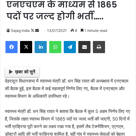
एनएचएम के माध्यम से 1865
पदों पर जल्द होगी भर्ती…..
Sajag India
F
S
13/07/2021
8
1 minute read
o
e
Facebook
X
LinkedIn
WhatsApp
Telegram
Share via Email
Print
l
n
l
d
o
a
w
n
ख़बर को सुनें
o
e
देहरादून विधानसभा में स्वास्थ्य मंत्री डॉ. धन सिंह रावत की अध्यक्षता में एनएचएम
n
m
की बैठक हुई, इस बैठक में कई महत्वपूर्ण निर्णय लिए गए, बैठक में एनएचएम और
X
a
स्वास्थ्य विभाग के अधिकारी उपस्थित रहे।
i
l
स्वास्थ्य मंत्री डॉ. धन सिंह रावत ने बताया कि बैठक में कुल 5 अहम निर्णय लिए गए
हैं, जिसके तहत स्वास्थ विभाग में 1865 पदों पर जल्द भर्ती की जाएगी, 50 दिनों में
भर्ती प्रक्रिया पूरी करने का लक्ष्य रखा गया है, इसमें लैब टेक्नीशियन, एएनएम,
डॉक्टरों आदि की भर्ती प्रक्रिया शामिल है, वहीं गांव में स्वास्थ्य सेवाओं को बेहतर