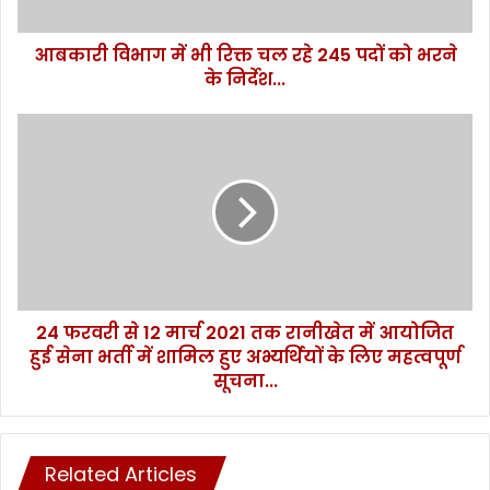
में
भी
आबकारी विभाग में भी रिक्त चल रहे 245 पदों को भरने
रि
के निर्देश...
क्त
च
ल
2
र
4
हे
फ
2
र
4
व
5
री
प
से
दों
1
को
2
भ
24 फरवरी से 12 मार्च 2021 तक रानीखेत में आयोजित
मा
र
हुई सेना भर्ती में शामिल हुए अभ्यर्थियों के लिए महत्वपूर्ण
र्च
ने
2
सूचना...
के
0
नि
2
र्दे
1
श
त
Related Articles
.