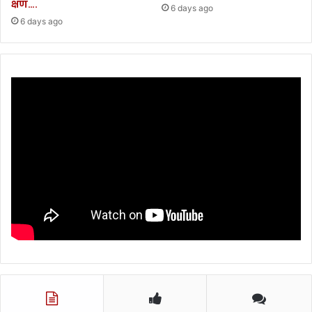
क्षण….
6 days ago
अ
6 days ago
भ्य
र्थि
यों
के
लि
ए
म
ह
त्व
पू
र्ण
सू
च
ना
.
.
.