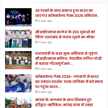
39 पदकों के साथ समाप्त हुआ भारत का
यादगार कॉमनवेल्थ गेम्स 2026 अभियान..
4 days ago
सीआईएमएस कालेज के 250 युवाओं को
मिला उत्तराखंड से लाइव जुड़ने का मौका
5 days ago
प्रधानमंत्री के नशा मुक्त अभियान से जुड़ेगा
सीआईएमएस कॉलेज, चेयरमैन ललित जोशी
ने बताया गौरवपूर्ण क्षण….
6 days ago
कॉमनवेल्थ गेम्स 2026- ग्लासगो में भारत
का दमदार प्रदर्शन, पदक तालिका में 8वें स्थान
पर पहुंचा भारत….
6 days ago
सावन के आगमन के साथ शिवमय हुए
हरिद्वार-ऋषिकेश, कांवड़ यात्रा में उमड़ा