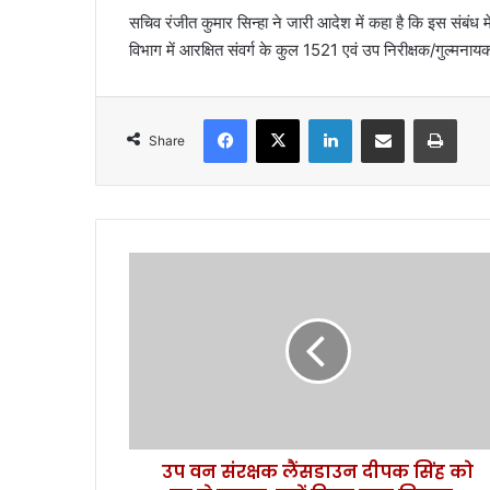
सचिव रंजीत कुमार सिन्हा ने जारी आदेश में कहा है कि इस संबंध मे
विभाग में आरक्षित संवर्ग के कुल 1521 एवं उप निरीक्षक/गुल्मना
Facebook
X
LinkedIn
Share via Email
Print
Share
उप
वन
संरक्षक
लैंसडाउन
दीपक
सिंह
को
पद
से
उप वन संरक्षक लैंसडाउन दीपक सिंह को
हटाया,