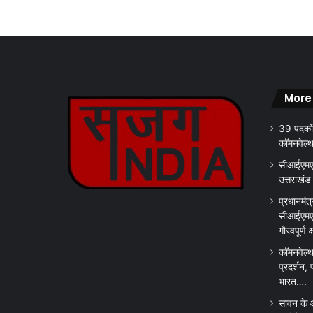
More
39 पदकों
कॉमनवेल्
सीआईएमएस
उत्तराखंड
प्रधानमंत्
सीआईएमएस
गौरवपूर्ण 
कॉमनवेल्थ
प्रदर्शन, 
भारत….
सावन के 