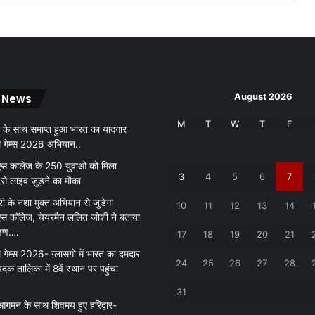
August 2026
 News
M
T
W
T
F
 के साथ समाप्त हुआ भारत का यादगार
थ गेम्स 2026 अभियान..
 कालेज के 250 युवाओं को मिला
3
4
5
6
7
 से लाइव जुड़ने का मौका
री के नशा मुक्त अभियान से जुड़ेगा
10
11
12
13
14
 कॉलेज, चेयरमैन ललित जोशी ने बताया
क्षण….
17
18
19
20
21
 गेम्स 2026- ग्लासगो में भारत का दमदार
24
25
26
27
28
पदक तालिका में 8वें स्थान पर पहुंचा
31
आगमन के साथ शिवमय हुए हरिद्वार-