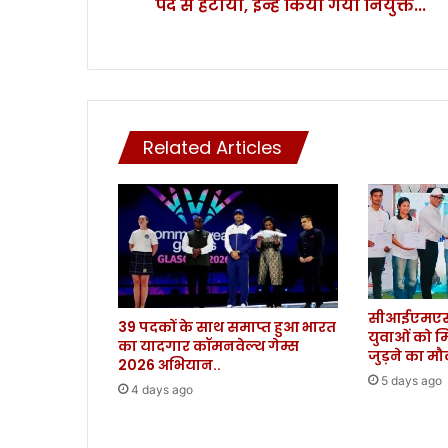
इन्हें
पद से हटाया, इन्हें किया गया नियुक्त...
किया
गया
नियुक्त...
Related Articles
सीआईएमएस 
39 पदकों के साथ समाप्त हुआ भारत
युवाओं को म
का यादगार कॉमनवेल्थ गेम्स
जुड़ने का म
2026 अभियान..
5 days ago
4 days ago