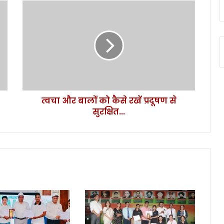
त्व
चा
औ
र
बा
लों
को
कै
से
त्वचा और बालों को कैसे रखें प्रदूषण से
र
सुरक्षित...
खें
प्र
दू
ष
ण
से
सु
र
क्षि
त
.