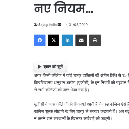
नए नियम…
Sajag India
S
31/05/2019
e
Facebook
X
LinkedIn
Share via Email
Print
n
d
a
n
e
ख़बर को सुनें
m
अगर किसी कॉलेज में कोई छात्र दाखिलों की अंतिम तिथि से 15 
a
विश्वविद्यालय अनुदान आयोग (यूजीसी) के इन नियमों को गढ़वाल विव
i
से सभी कॉलेजों को पत्र भेजा गया है।
l
यूजीसी के पास कॉलेजों की शिकायतें आती हैं कि कई कॉलेज ऐसे है
कॉलेज शुल्क लौटाने के लिए छात्र से चक्कर कटवाते हैं। अब गढ़
न करने वाले संस्थानों के खिलाफ कार्रवाई की जाएगी।