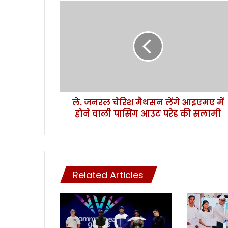
ले
.
ज
न
र
ल
चे
रि
श
ले. जनरल चेरिश मैथसन लेंगे आइएमए में
मै
होने वाली पासिंग आउट परेड की सलामी
थ
स
न
लें
गे
आ
Related Articles
इ
ए
म
ए
में