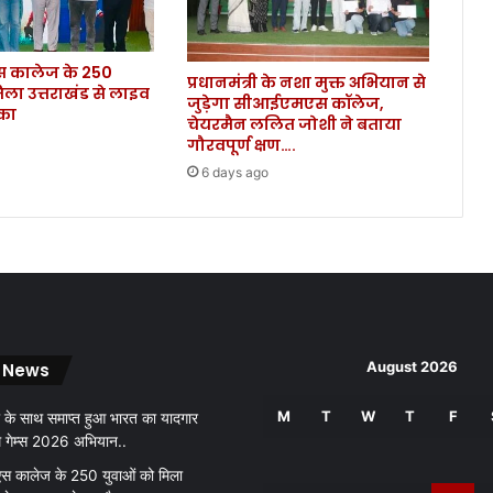
.
.
कालेज के 250
प्रधानमंत्री के नशा मुक्त अभियान से
िला उत्तराखंड से लाइव
जुड़ेगा सीआईएमएस कॉलेज,
ौका
चेयरमैन ललित जोशी ने बताया
गौरवपूर्ण क्षण….
6 days ago
August 2026
 News
M
T
W
T
F
 के साथ समाप्त हुआ भारत का यादगार
थ गेम्स 2026 अभियान..
 कालेज के 250 युवाओं को मिला