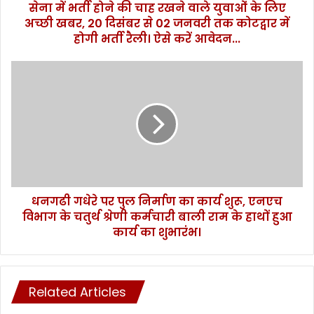
सेना में भर्ती होने की चाह रखने वाले युवाओं के लिए
ह
अच्छी खबर, 20 दिसंबर से 02 जनवरी तक कोटद्वार में
र
ख
होगी भर्ती रैली। ऐसे करें आवेदन...
ने
वा
ध
ले
न
यु
ग
वा
ढी
ओं
ग
के
धे
लि
रे
ए
प
अ
र
च्छी
धनगढी गधेरे पर पुल निर्माण का कार्य शुरू, एनएच
पु
ख
विभाग के चतुर्थ श्रेणी कर्मचारी बाली राम के हाथों हुआ
ल
ब
नि
कार्य का शुभारंभ।
र
र्मा
,
ण
2
का
0
का
Related Articles
दि
र्य