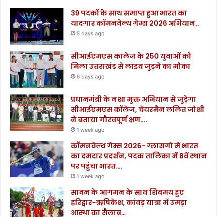
39 पदकों के साथ समाप्त हुआ भारत का
यादगार कॉमनवेल्थ गेम्स 2026 अभियान..
5 days ago
सीआईएमएस कालेज के 250 युवाओं को
मिला उत्तराखंड से लाइव जुड़ने का मौका
6 days ago
प्रधानमंत्री के नशा मुक्त अभियान से जुड़ेगा
सीआईएमएस कॉलेज, चेयरमैन ललित जोशी
ने बताया गौरवपूर्ण क्षण….
1 week ago
कॉमनवेल्थ गेम्स 2026- ग्लासगो में भारत
का दमदार प्रदर्शन, पदक तालिका में 8वें स्थान
पर पहुंचा भारत….
1 week ago
सावन के आगमन के साथ शिवमय हुए
हरिद्वार-ऋषिकेश, कांवड़ यात्रा में उमड़ा
आस्था का सैलाब…