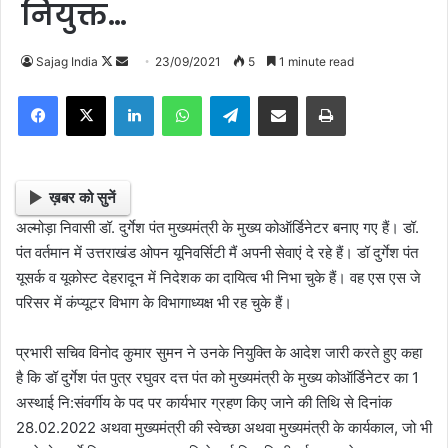
नियुक्त…
Sajag India
F
S
23/09/2021
5
1 minute read
o
e
Facebook
X
LinkedIn
WhatsApp
Telegram
Share via Email
Print
l
n
l
d
o
a
w
n
ख़बर को सुनें
o
e
अल्मोड़ा निवासी डॉ. दुर्गेश पंत मुख्यमंत्री के मुख्य कोऑर्डिनेटर बनाए गए हैं। डॉ.
n
m
पंत वर्तमान में उत्तराखंड ओपन यूनिवर्सिटी मैं अपनी सेवाएं दे रहे हैं। डॉ दुर्गेश पंत
X
a
यूसर्क व यूकोस्ट देहरादून में निदेशक का दायित्व भी निभा चुके हैं। वह एस एस जे
i
परिसर में कंप्यूटर विभाग के विभागाध्यक्ष भी रह चुके हैं।
l
प्रभारी सचिव विनोद कुमार सुमन ने उनके नियुक्ति के आदेश जारी करते हुए कहा
है कि डॉ दुर्गेश पंत पुत्र रघुवर दत्त पंत को मुख्यमंत्री के मुख्य कोऑर्डिनेटर का 1
अस्थाई नि:संवर्गीय के पद पर कार्यभार ग्रहण किए जाने की तिथि से दिनांक
28.02.2022 अथवा मुख्यमंत्री की स्वेच्छा अथवा मुख्यमंत्री के कार्यकाल, जो भी