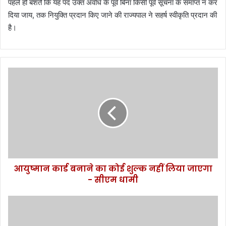
पहले हो बशर्ते कि यह पद उक्त अवधि के पूर्व बिना किसी पूर्व सूचना के समाप्त न कर
दिया जाय, तक नियुक्ति प्रदान किए जाने की राज्यपाल ने सहर्ष स्वीकृति प्रदान की
है।
आ
यु
ष्मा
न
का
र्ड
ब
ना
ने
आयुष्मान कार्ड बनाने का कोई शुल्क नहीं लिया जाएगा
का
- सीएम धामी
को
ई
शु
ऋ
ल्क
षि
न
के