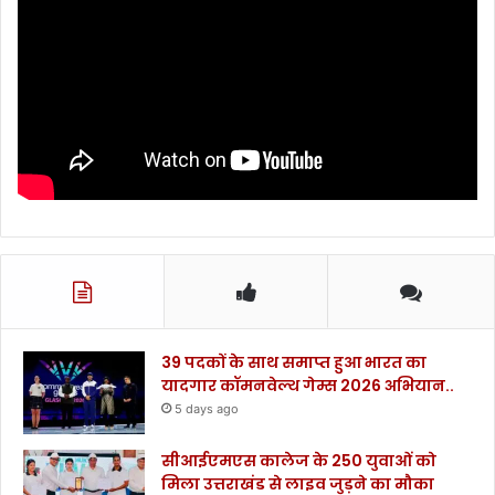
ता
को
हा
वी
न
हो
ने
दें
.
.
.
39 पदकों के साथ समाप्त हुआ भारत का
यादगार कॉमनवेल्थ गेम्स 2026 अभियान..
5 days ago
सीआईएमएस कालेज के 250 युवाओं को
मिला उत्तराखंड से लाइव जुड़ने का मौका