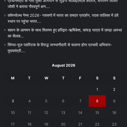
प्रधानमंत्री के नशा मुक्त अभियान से जुड़ेगा सीआईएमएस कॉलेज, चेयरमैन ललित
जोशी ने बताया गौरवपूर्ण क्षण….
कॉमनवेल्थ गेम्स 2026- ग्लासगो में भारत का दमदार प्रदर्शन, पदक तालिका में 8वें
स्थान पर पहुंचा भारत….
सावन के आगमन के साथ शिवमय हुए हरिद्वार-ऋषिकेश, कांवड़ यात्रा में उमड़ा आस्था
का सैलाब…
सिंगल-यूज़ प्लास्टिक के विरुद्ध जनभागीदारी से चलाना होगा प्रभावी अभियान-
मुख्यमंत्री….
August 2026
M
T
W
T
F
S
S
1
2
3
4
5
6
7
8
9
10
11
12
13
14
15
16
17
18
19
20
21
22
23