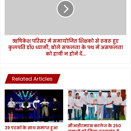
हीं
श
लि
प
या
रि
जा
स
ए
र
गा
मे
-
ऋषिकेश परिसर मे समायोजित शिक्षको से रूबरू हुए
स
सी
कुलपति डॉ0 ध्यानी, बोले सफलता के पथ में असफलता
मा
ए
यो
को हावी न होने दें...
म
जि
धा
त
मी
शि
क्ष
Related Articles
को
से
रू
ब
रू
हु
ए
सीआईएमएस कालेज के 250
कु
39 पदकों के साथ समाप्त हुआ