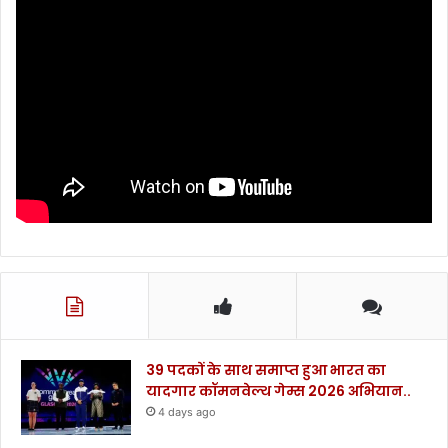
39 पदकों के साथ समाप्त हुआ भारत का
यादगार कॉमनवेल्थ गेम्स 2026 अभियान..
4 days ago