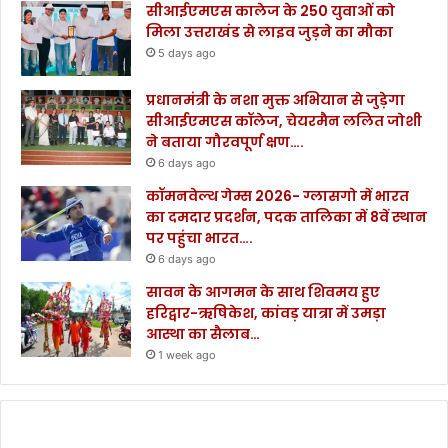
सीआईएमएस कालेज के 250 युवाओं को
मिला उत्तराखंड से लाइव जुड़ने का मौका
5 days ago
प्रधानमंत्री के नशा मुक्त अभियान से जुड़ेगा
सीआईएमएस कॉलेज, चेयरमैन ललित जोशी
ने बताया गौरवपूर्ण क्षण….
6 days ago
कॉमनवेल्थ गेम्स 2026- ग्लासगो में भारत
का दमदार प्रदर्शन, पदक तालिका में 8वें स्थान
पर पहुंचा भारत….
6 days ago
सावन के आगमन के साथ शिवमय हुए
हरिद्वार-ऋषिकेश, कांवड़ यात्रा में उमड़ा
आस्था का सैलाब…
1 week ago