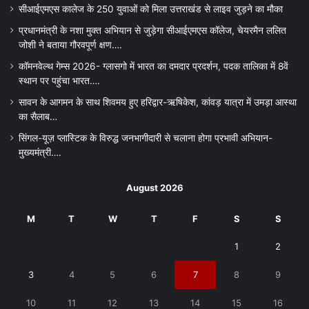
सीआईएमएस कालेज के 250 युवाओं को मिला उत्तराखंड से लाइव जुड़ने का मौका
प्रधानमंत्री के नशा मुक्त अभियान से जुड़ेगा सीआईएमएस कॉलेज, चेयरमैन ललित
जोशी ने बताया गौरवपूर्ण क्षण….
कॉमनवेल्थ गेम्स 2026- ग्लासगो में भारत का दमदार प्रदर्शन, पदक तालिका में 8वें
स्थान पर पहुंचा भारत….
सावन के आगमन के साथ शिवमय हुए हरिद्वार-ऋषिकेश, कांवड़ यात्रा में उमड़ा आस्था
का सैलाब…
सिंगल-यूज़ प्लास्टिक के विरुद्ध जनभागीदारी से चलाना होगा प्रभावी अभियान-
मुख्यमंत्री….
August 2026
M
T
W
T
F
S
S
1
2
3
4
5
6
7
8
9
10
11
12
13
14
15
16