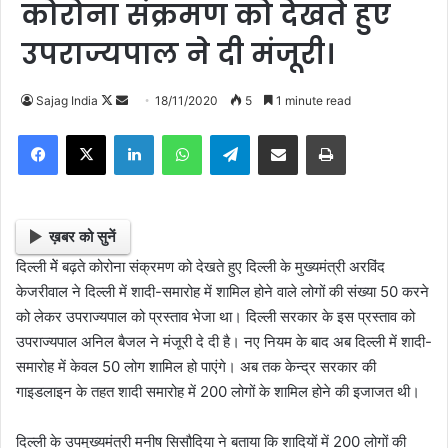
कोरोना संक्रमण को देखते हुए
उपराज्यपाल ने दी मंजूरी।
Sajag India
F
S
18/11/2020
5
1 minute read
o
e
Facebook
X
LinkedIn
WhatsApp
Telegram
Share via Email
Print
l
n
l
d
o
a
w
n
ख़बर को सुनें
o
e
दिल्ली मेें बढ़ते कोरोना संक्रमण को देखते हुए दिल्ली के मुख्यमंत्री अरविंद
n
m
केजरीवाल ने दिल्ली में शादी-समारोह में शामिल होने वाले लोगों की संख्या 50 करने
X
a
को लेकर उपराज्यपाल को प्रस्ताव भेजा था। दिल्ली सरकार के इस प्रस्ताव को
i
उपराज्यपाल अनिल बैजल ने मंजूरी दे दी है। नए नियम के बाद अब दिल्ली में शादी-
l
समारोह में केवल 50 लोग शामिल हो पाएंगे। अब तक केन्द्र सरकार की
गाइडलाइन के तहत शादी समारोह में 200 लोगों के शामिल होने की इजाजत थी।
दिल्ली के उपमुख्यमंत्री मनीष सिसौदिया ने बताया कि शादियों में 200 लोगों की