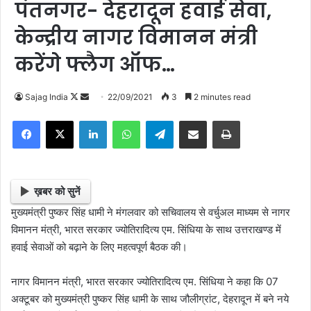
पंतनगर- देहरादून हवाई सेवा,
केन्द्रीय नागर विमानन मंत्री
करेंगे फ्लैग ऑफ…
Sajag India
F
S
22/09/2021
3
2 minutes read
o
e
Facebook
X
LinkedIn
WhatsApp
Telegram
Share via Email
Print
l
n
l
d
o
a
w
n
ख़बर को सुनें
o
e
मुख्यमंत्री पुष्कर सिंह धामी ने मंगलवार को सचिवालय से वर्चुअल माध्यम से नागर
n
m
विमानन मंत्री, भारत सरकार ज्योतिरादित्य एम. सिंधिया के साथ उत्तराखण्ड में
X
a
हवाई सेवाओं को बढ़ाने के लिए महत्वपूर्ण बैठक की।
i
l
नागर विमानन मंत्री, भारत सरकार ज्योतिरादित्य एम. सिंधिया ने कहा कि 07
अक्टूबर को मुख्यमंत्री पुष्कर सिंह धामी के साथ जौलीग्रांट, देहरादून में बने नये