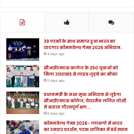
39 पदकों के साथ समाप्त हुआ भारत का
यादगार कॉमनवेल्थ गेम्स 2026 अभियान..
4 days ago
सीआईएमएस कालेज के 250 युवाओं को
मिला उत्तराखंड से लाइव जुड़ने का मौका
5 days ago
प्रधानमंत्री के नशा मुक्त अभियान से जुड़ेगा
सीआईएमएस कॉलेज, चेयरमैन ललित जोशी
ने बताया गौरवपूर्ण क्षण….
6 days ago
कॉमनवेल्थ गेम्स 2026- ग्लासगो में भारत
का दमदार प्रदर्शन, पदक तालिका में 8वें स्थान