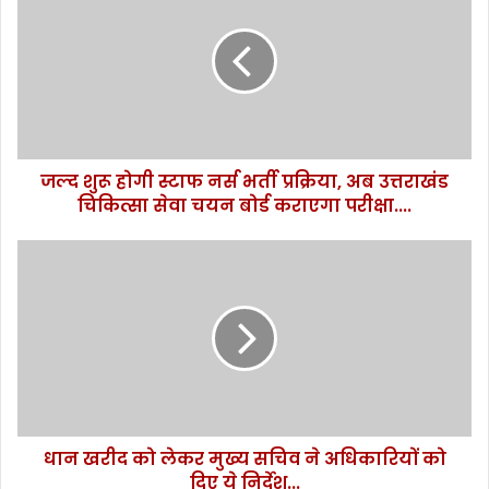
शु
रू
हो
गी
स्टा
फ
न
जल्द शुरू होगी स्टाफ नर्स भर्ती प्रक्रिया, अब उत्तराखंड
र्स
चिकित्सा सेवा चयन बोर्ड कराएगा परीक्षा....
भ
र्ती
प्र
धा
क्रि
न
या
ख
,
री
अ
द
ब
को
उ
ले
त्त
क
रा
र
खं
धान खरीद को लेकर मुख्य सचिव ने अधिकारियों को
मु
ड
दिए ये निर्देश...
ख्य