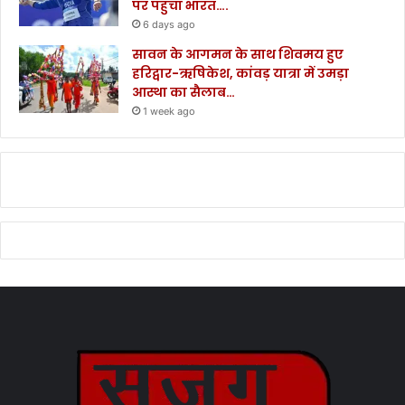
पर पहुंचा भारत….
6 days ago
सावन के आगमन के साथ शिवमय हुए
हरिद्वार-ऋषिकेश, कांवड़ यात्रा में उमड़ा
आस्था का सैलाब…
1 week ago