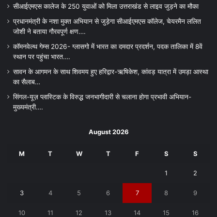
सीआईएमएस कालेज के 250 युवाओं को मिला उत्तराखंड से लाइव जुड़ने का मौका
प्रधानमंत्री के नशा मुक्त अभियान से जुड़ेगा सीआईएमएस कॉलेज, चेयरमैन ललित
जोशी ने बताया गौरवपूर्ण क्षण….
कॉमनवेल्थ गेम्स 2026- ग्लासगो में भारत का दमदार प्रदर्शन, पदक तालिका में 8वें
स्थान पर पहुंचा भारत….
सावन के आगमन के साथ शिवमय हुए हरिद्वार-ऋषिकेश, कांवड़ यात्रा में उमड़ा आस्था
का सैलाब…
सिंगल-यूज़ प्लास्टिक के विरुद्ध जनभागीदारी से चलाना होगा प्रभावी अभियान-
मुख्यमंत्री….
August 2026
M
T
W
T
F
S
S
1
2
3
4
5
6
7
8
9
10
11
12
13
14
15
16