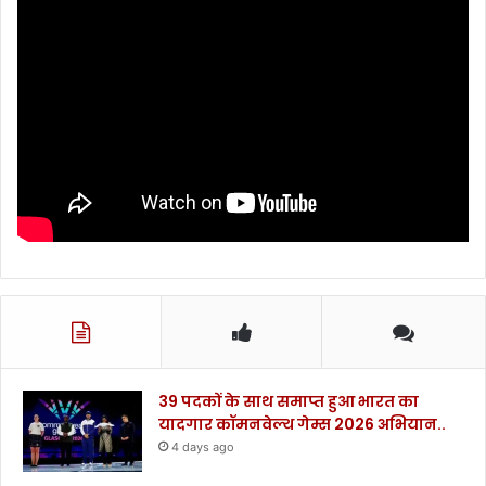
39 पदकों के साथ समाप्त हुआ भारत का
यादगार कॉमनवेल्थ गेम्स 2026 अभियान..
4 days ago