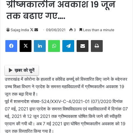
ग्रीष्मकालीन अवकाश 19 जून
तक बढाए गए….
Sajag India
F
S
09/06/2021
3
Less than a minute
o
e
Facebook
X
LinkedIn
WhatsApp
Telegram
Share via Email
Print
l
n
l
d
o
a
w
n
ख़बर को सुनें
o
e
उत्तराखंड में कोरोना के हालातों व कोविड कर्फ्यू को विस्तारित किए जाने के मद्देनजर
n
m
उच्च शिक्षा विभाग ने प्रदेश के समस्त महाविद्यालयों में ग्रीष्मकालीन अवकाश 19
X
a
जून तक बढ़ा दिया है।
i
पूर्व में शासनादेश संख्या-524/XXIV-C-4/2021-01 (07)/2020 दिनांक
l
07 मई, 2021 द्वारा प्रदेश के समस्त विश्वविद्यालय एवं महाविद्यालयों में दिनांक 07
मई, 2021 से 12 जून 2021 तक ग्रीष्मावकाश घोषित किये जाने की स्वीकृति
प्रदान की गयी थी। अब 7 मई 2021 द्वारा घोषित ग्रीष्मकालीन अवकाश को 19
जून तक विस्तारित किया गया है।