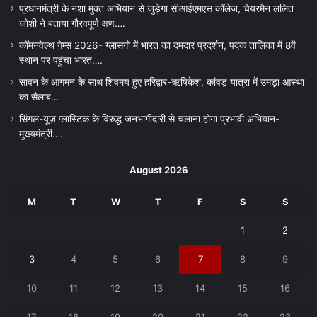
प्रधानमंत्री के नशा मुक्त अभियान से जुड़ेगा सीआईएमएस कॉलेज, चेयरमैन ललित
जोशी ने बताया गौरवपूर्ण क्षण….
कॉमनवेल्थ गेम्स 2026- ग्लासगो में भारत का दमदार प्रदर्शन, पदक तालिका में 8वें
स्थान पर पहुंचा भारत….
सावन के आगमन के साथ शिवमय हुए हरिद्वार-ऋषिकेश, कांवड़ यात्रा में उमड़ा आस्था
का सैलाब…
सिंगल-यूज़ प्लास्टिक के विरुद्ध जनभागीदारी से चलाना होगा प्रभावी अभियान-
मुख्यमंत्री….
August 2026
M
T
W
T
F
S
S
1
2
3
4
5
6
7
8
9
10
11
12
13
14
15
16