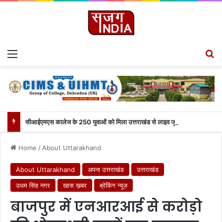
Menu
S
सीआईएमएस कालेज के 250 युवाओं को मिला उत्तराखंड से लाइव जुड़ने का मौका
Home
/
About Uttarakhand
About Uttarakhand
अपना उत्तराखंड
उत्तराखंड
उधम सिंह नगर
खास ख़बर
ब्रेकिंग न्यूज़
बाजपुर में एनआरआई से करोड़ो