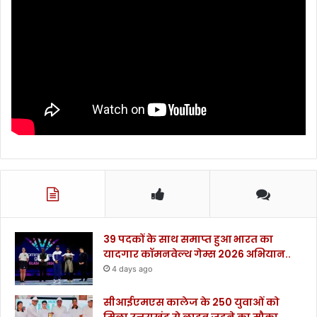
39 पदकों के साथ समाप्त हुआ भारत का
यादगार कॉमनवेल्थ गेम्स 2026 अभियान..
4 days ago
सीआईएमएस कालेज के 250 युवाओं को