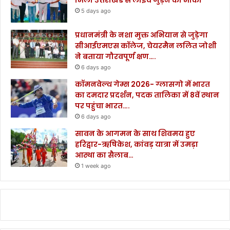
मिला उत्तराखंड से लाइव जुड़ने का मौका
5 days ago
प्रधानमंत्री के नशा मुक्त अभियान से जुड़ेगा
सीआईएमएस कॉलेज, चेयरमैन ललित जोशी
ने बताया गौरवपूर्ण क्षण….
6 days ago
कॉमनवेल्थ गेम्स 2026- ग्लासगो में भारत
का दमदार प्रदर्शन, पदक तालिका में 8वें स्थान
पर पहुंचा भारत….
6 days ago
सावन के आगमन के साथ शिवमय हुए
हरिद्वार-ऋषिकेश, कांवड़ यात्रा में उमड़ा
आस्था का सैलाब…
1 week ago