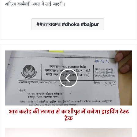
अग्रिम कार्यवाही अमल में लाई जाएगी।
#उत्तराखण्ड #dhoka #bajpur
आ
ठ
क
रो
ड़
की
ला
ग
त
आठ करोड़ की लागत से काशीपुर में बनेगा ड्राइविंग टेस्ट
से
ट्रैक
का
शी
पु
ध