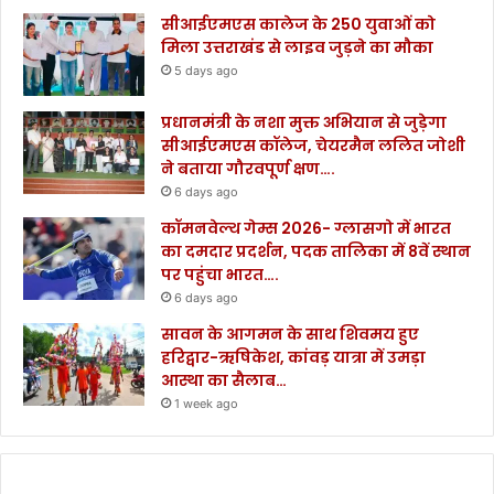
सीआईएमएस कालेज के 250 युवाओं को
मिला उत्तराखंड से लाइव जुड़ने का मौका
5 days ago
प्रधानमंत्री के नशा मुक्त अभियान से जुड़ेगा
सीआईएमएस कॉलेज, चेयरमैन ललित जोशी
ने बताया गौरवपूर्ण क्षण….
6 days ago
कॉमनवेल्थ गेम्स 2026- ग्लासगो में भारत
का दमदार प्रदर्शन, पदक तालिका में 8वें स्थान
पर पहुंचा भारत….
6 days ago
सावन के आगमन के साथ शिवमय हुए
हरिद्वार-ऋषिकेश, कांवड़ यात्रा में उमड़ा
आस्था का सैलाब…
1 week ago