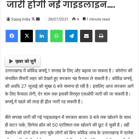
जारी होगी नई गाइडलाइन….
Sajag India
F
S
26/07/2021
4
1 minute read
o
e
Facebook
X
LinkedIn
WhatsApp
Telegram
Share via Email
Print
l
n
l
d
o
a
w
n
ख़बर को सुनें
o
e
उत्तराखण्ड में कोविड कर्फ्यू 1 सप्ताह के लिए औऱ बढ़ाया जा सकता है। कोरोना की
n
m
संभावित तीसरी लहर को देखते हुए सरकार यह फैसला ले सकती है। कोविड कर्फ्यू
X
a
की अवधि 27 जुलाई को सुबह 6 बजे समाप्त हो रही है। इसलिए आज सरकार आगे
i
के लिए फैसला लेगी, देर शाम तक इसकी विस्तृत एसओपी जारी की जा सकती है।
l
कर्फ्यू में पहले की तरह ही ढ़ील जारी रह सकती हैं।
बीते सप्ताह जारी की गई गाइडलाइन में सरकार बाजार 9 बजे तक खोलने के साथ
ही वाटर पार्क, सिनेमा हॉल को 50 प्रतिशत तक खोलने की छूट दे चुकी है। वहीं
वैक्सीन की दोनों डोज लगा चुके लोगों को बिना कोविड जांच के उत्तराखण्ड में प्रवेश