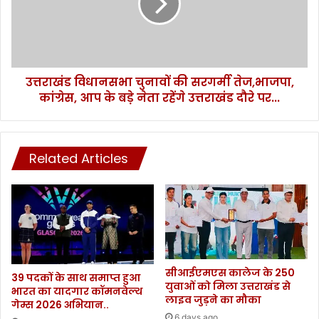
सरगर्मी
तेज,भाजपा,
कांग्रेस,
आप
के
उत्तराखंड विधानसभा चुनावों की सरगर्मी तेज,भाजपा,
बडे़
नेता
कांग्रेस, आप के बडे़ नेता रहेंगे उत्तराखंड दौरे पर...
रहेंगे
उत्तराखंड
दौरे
पर...
Related Articles
सीआईएमएस कालेज के 250
39 पदकों के साथ समाप्त हुआ
युवाओं को मिला उत्तराखंड से
भारत का यादगार कॉमनवेल्थ
लाइव जुड़ने का मौका
गेम्स 2026 अभियान..
6 days ago