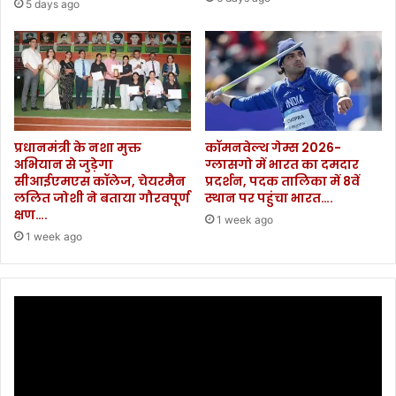
5 days ago
प्रधानमंत्री के नशा मुक्त
कॉमनवेल्थ गेम्स 2026-
अभियान से जुड़ेगा
ग्लासगो में भारत का दमदार
सीआईएमएस कॉलेज, चेयरमैन
प्रदर्शन, पदक तालिका में 8वें
ललित जोशी ने बताया गौरवपूर्ण
स्थान पर पहुंचा भारत….
क्षण….
1 week ago
1 week ago