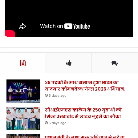
39 पदकों के साथ समाप्त हुआ भारत का
यादगार कॉमनवेल्थ गेम्स 2026 अभियान..
5 days ago
सीआईएमएस कालेज के 250 युवाओं को
मिला उत्तराखंड से लाइव जुड़ने का मौका
6 days ago
प्रधानमंत्री के नशा मुक्त अभियान से जुड़ेगा