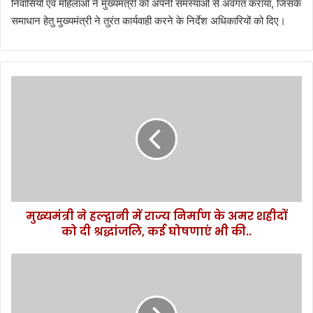
निवासियों एवं महिलाओं ने मुख्यमंत्री को अपनी समस्याओं से अवगत कराया, जिसके
समाधान हेतु मुख्यमंत्री ने तुरंत कार्यवाही करने के निर्देश अधिकारियों को दिए।
मुख्यमंत्री
ने
हल्द्वानी
में
राज्य
निर्माण
के
अमर
शहीदों
मुख्यमंत्री ने हल्द्वानी में राज्य निर्माण के अमर शहीदों
को
दी
को दी श्रद्धांजलि, कई घोषणाएं भी की..
श्रद्धांजलि,
कई
उत्तराखंड
घोषणाएं
विधानसभा
भी
चुनावों
की..
की