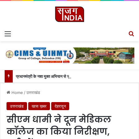
Menu
S
प्रधानमंत्री के नशा मुक्त अभियान से जुड़ेगा सीआईएमएस कॉलेज, चेयरमैन ललित जोशी ने बताया गौरवपूर्ण क्षण….
Home
/
उत्तराखंड
उत्तराखंड
खास ख़बर
देहरादून
सीएम धामी ने दून मेडिकल
कॉलेज का किया निरीक्षण,