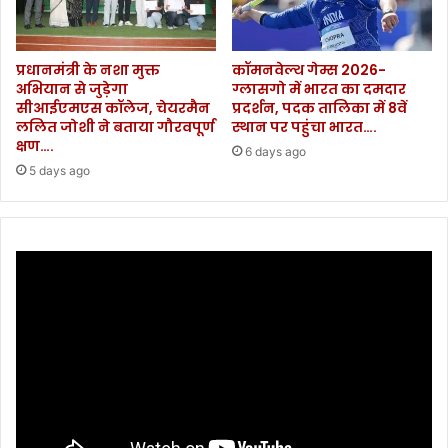
प्रधानमंत्री के नशा मुक्त
कॉमनवेल्थ गेम्स 2026-
अभियान से जुड़ेगा
ग्लासगो में भारत का दमदार
सीआईएमएस कॉलेज, चेयरमैन
प्रदर्शन, पदक तालिका में 8वें
ललित जोशी ने बताया गौरवपूर्ण
स्थान पर पहुंचा भारत….
क्षण….
6 days ago
5 days ago