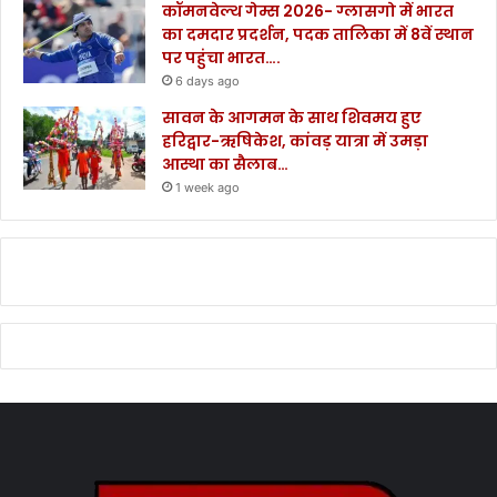
कॉमनवेल्थ गेम्स 2026- ग्लासगो में भारत
का दमदार प्रदर्शन, पदक तालिका में 8वें स्थान
पर पहुंचा भारत….
6 days ago
सावन के आगमन के साथ शिवमय हुए
हरिद्वार-ऋषिकेश, कांवड़ यात्रा में उमड़ा
आस्था का सैलाब…
1 week ago