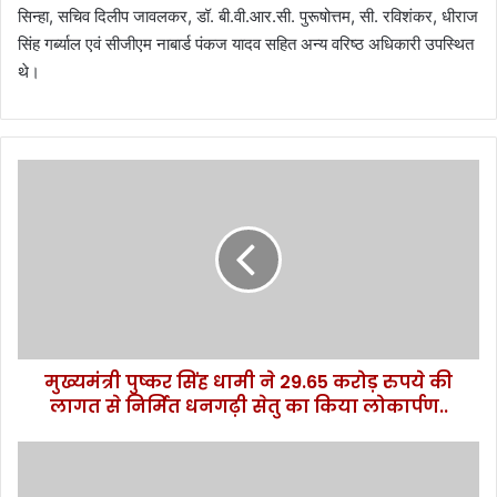
सिन्हा, सचिव दिलीप जावलकर, डॉ. बी.वी.आर.सी. पुरूषोत्तम, सी. रविशंकर, धीराज
सिंह गर्ब्याल एवं सीजीएम नाबार्ड पंकज यादव सहित अन्य वरिष्ठ अधिकारी उपस्थित
थे।
मु
ख्य
मं
त्री
पु
ष्क
र
सिं
ह
मुख्यमंत्री पुष्कर सिंह धामी ने 29.65 करोड़ रुपये की
धा
लागत से निर्मित धनगढ़ी सेतु का किया लोकार्पण..
मी
ने
2
मुं
9
ब
.