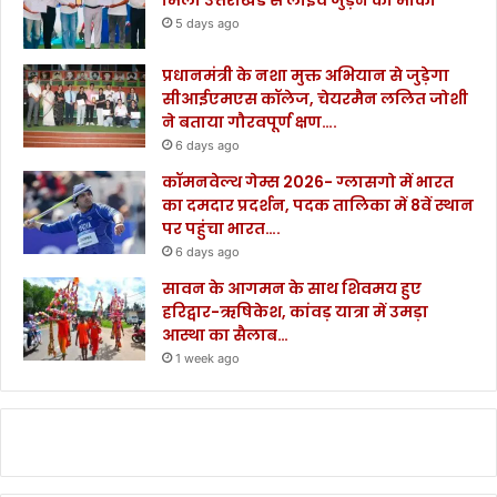
मिला उत्तराखंड से लाइव जुड़ने का मौका
5 days ago
प्रधानमंत्री के नशा मुक्त अभियान से जुड़ेगा
सीआईएमएस कॉलेज, चेयरमैन ललित जोशी
ने बताया गौरवपूर्ण क्षण….
6 days ago
कॉमनवेल्थ गेम्स 2026- ग्लासगो में भारत
का दमदार प्रदर्शन, पदक तालिका में 8वें स्थान
पर पहुंचा भारत….
6 days ago
सावन के आगमन के साथ शिवमय हुए
हरिद्वार-ऋषिकेश, कांवड़ यात्रा में उमड़ा
आस्था का सैलाब…
1 week ago