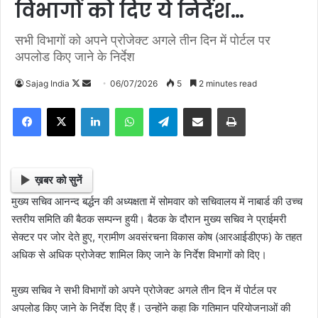
विभागों को दिए ये निर्देश…
सभी विभागों को अपने प्रोजेक्ट अगले तीन दिन में पोर्टल पर
अपलोड किए जाने के निर्देश
Sajag India
F
S
06/07/2026
5
2 minutes read
o
e
Facebook
X
LinkedIn
WhatsApp
Telegram
Share via Email
Print
l
n
l
d
o
a
w
n
ख़बर को सुनें
o
e
मुख्य सचिव आनन्द बर्द्धन की अध्यक्षता में सोमवार को सचिवालय में नाबार्ड की उच्च
n
m
स्तरीय समिति की बैठक सम्पन्न हुयी। बैठक के दौरान मुख्य सचिव ने प्राईमरी
X
a
सेक्टर पर जोर देते हुए, ग्रामीण अवसंरचना विकास कोष (आरआईडीएफ) के तहत
i
अधिक से अधिक प्रोजेक्ट शामिल किए जाने के निर्देश विभागों को दिए।
l
मुख्य सचिव ने सभी विभागों को अपने प्रोजेक्ट अगले तीन दिन में पोर्टल पर
अपलोड किए जाने के निर्देश दिए हैं। उन्होंने कहा कि गतिमान परियोजनाओं की