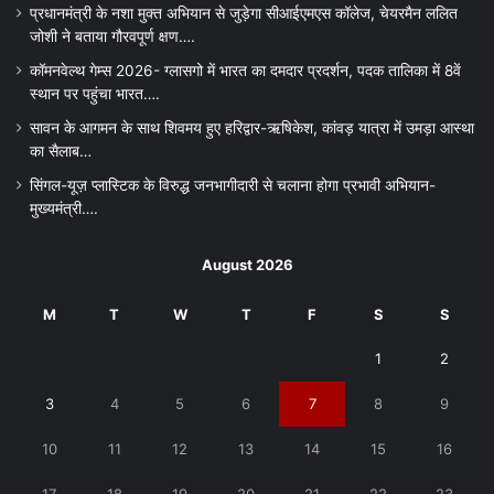
प्रधानमंत्री के नशा मुक्त अभियान से जुड़ेगा सीआईएमएस कॉलेज, चेयरमैन ललित
जोशी ने बताया गौरवपूर्ण क्षण….
कॉमनवेल्थ गेम्स 2026- ग्लासगो में भारत का दमदार प्रदर्शन, पदक तालिका में 8वें
स्थान पर पहुंचा भारत….
सावन के आगमन के साथ शिवमय हुए हरिद्वार-ऋषिकेश, कांवड़ यात्रा में उमड़ा आस्था
का सैलाब…
सिंगल-यूज़ प्लास्टिक के विरुद्ध जनभागीदारी से चलाना होगा प्रभावी अभियान-
मुख्यमंत्री….
August 2026
M
T
W
T
F
S
S
1
2
3
4
5
6
7
8
9
10
11
12
13
14
15
16