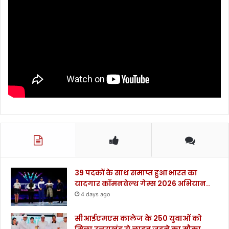
के
वि
ज
न
को
कि
या
सा
झा
.
.
.
.
39 पदकों के साथ समाप्त हुआ भारत का
यादगार कॉमनवेल्थ गेम्स 2026 अभियान..
4 days ago
सीआईएमएस कालेज के 250 युवाओं को