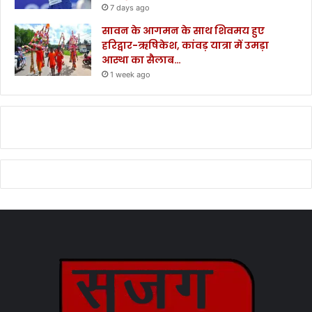
7 days ago
सावन के आगमन के साथ शिवमय हुए
हरिद्वार-ऋषिकेश, कांवड़ यात्रा में उमड़ा
आस्था का सैलाब…
1 week ago