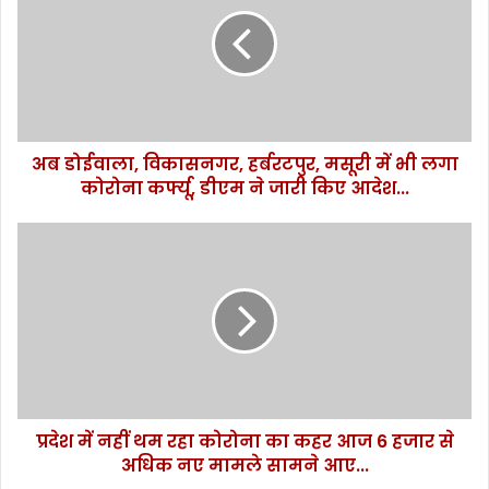
डो
ई
वा
ला
,
वि
का
अब डोईवाला, विकासनगर, हर्बरटपुर, मसूरी में भी लगा
स
कोरोना कर्फ्यू, डीएम ने जारी किए आदेश...
न
ग
र
प्र
,
दे
ह
श
र्ब
में
र
न
ट
हीं
पु
थ
र
म
,
र
म
प्रदेश में नहीं थम रहा कोरोना का कहर आज 6 हजार से
हा
सू
अधिक नए मामले सामने आए...
को
री
रो