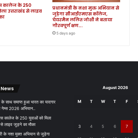
कालेज के 250
री
प्रधानमंत्री के नशा मुक्त अभियान से
िला उत्तराखंड से लाइव
जों
जुड़ेगा सीआईएमएस कॉलेज,
ौका
की
चेयरमैन ललित जोशी ने बताया
हो
गौरवपूर्ण क्षण….
चु
5 days ago
की
है
मौ
त
.
.
.
August 2026
 News
M
T
W
T
F
 के साथ समाप्त हुआ भारत का यादगार
थ गेम्स 2026 अभियान..
 कालेज के 250 युवाओं को मिला
 से लाइव जुड़ने का मौका
3
4
5
6
7
री के नशा मुक्त अभियान से जुड़ेगा