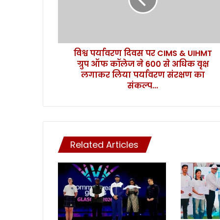
व
र
ण
दि
व
विश्व पर्यावरण दिवस पर CIMS & UIHMT
स
ग्रुप ऑफ कॉलेज ने 600 से अधिक वृक्ष
प
र
लगाकर लिया पर्यावरण संरक्षण का
C
संकल्प...
I
M
S
&
U
Related Articles
I
H
M
T
ग्रु
प
ऑ
फ