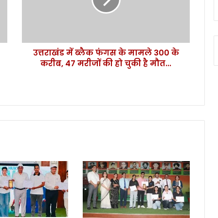
ड
में
ब्लै
क
फं
उत्तराखंड में ब्लैक फंगस के मामले 300 के
ग
करीब, 47 मरीजों की हो चुकी है मौत...
स
के
मा
म
ले
3
0
0
के
क
री
ब
,
4
7
म