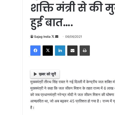
शक्ति मंत्री से की म
हुई बात….
Sajag India
F
S
06/06/2021
o
e
Facebook
X
LinkedIn
Share via Email
Print
l
n
l
d
o
a
w
n
o
e
ख़बर को सुनें
n
m
मुख्यमंत्री तीरथ सिंह रावत ने नई दिल्ली में केन्द्रीय जल शक्ति
X
a
मुख्यमंत्री ने कहा कि जल जीवन मिशन के तहत राज्य में 6 ल
i
को जब प्रधानमंत्री नरेन्द्र मोदी ने जल जीवन मिशन की घोषणा 
l
आच्छादित था, जो अब बढ़कर 45 प्रतिशत हो गया है। राज्य में प्र
है।