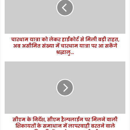
म
या
त्रा
को
ले
क
चारधाम यात्रा को लेकर हाईकोर्ट से मिली बड़ी राहत,
र
अब असीमित संख्या में चारधाम यात्रा पर आ सकेंगे
हा
ई
श्रद्धालु...
को
र्ट
सी
से
ए
मि
म
ली
के
ब
नि
ड़ी
र्दे
रा
श
ह
,
त
सी
,
सीएम के निर्देश, सीएम हैल्पलाईन पर मिलने वाली
ए
अ
शिकायतों के समाधान में लापरवाही बरतने वाले
म