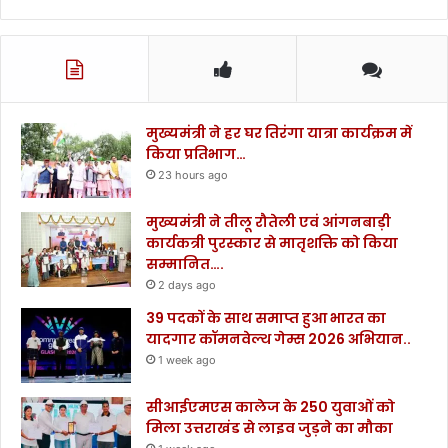
का
र्र
वा
ई
.
.
मुख्यमंत्री ने हर घर तिरंगा यात्रा कार्यक्रम में
.
किया प्रतिभाग…
23 hours ago
मुख्यमंत्री ने तीलू रौतेली एवं आंगनबाड़ी
कार्यकत्री पुरस्कार से मातृशक्ति को किया
सम्मानित….
2 days ago
39 पदकों के साथ समाप्त हुआ भारत का
यादगार कॉमनवेल्थ गेम्स 2026 अभियान..
1 week ago
सीआईएमएस कालेज के 250 युवाओं को
मिला उत्तराखंड से लाइव जुड़ने का मौका