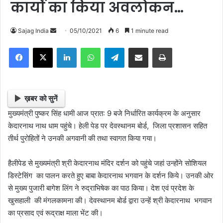
कार्यो का किया अवलोकन…
Sajag India
S
05/10/2021
6
1 minute read
e
Facebook
X
LinkedIn
WhatsApp
Telegram
Share via Email
Print
n
d
a
n
ख़बर को सुनें
e
मुख्यमंत्री पुष्कर सिंह धामी आज प्रात: 9 बजे निर्धारित कार्यक्रम के अनुसार
m
केदारनाथ नाथ धाम पहुंचे। हेली पेड पर देवस्थानम बोर्ड, जिला प्रशासन‌ सहित
a
तीर्थ पुरोहितों ने उनकी अगवानी की तथा स्वागत किया गया।
i
l
हैलीपेड से मुख्यमंत्री श्री केदारनाथ मंदिर दर्शन को पहुंचे जहां उन्होंने सोशियल
डिस्टेसिंग का पालन करते हुए बाबा केदारनाथ भगवान के दर्शन किये। उनकी ओर
से मुख्य पुजारी बागेश लिंग ने रुद्राभिषेक का पाठ किया। देश एवं प्रदेश के
खुसहाली की मंगलकामना की। देवस्थानम बोर्ड द्वारा उन्हें श्री केदारनाथ भगवान
का प्रसाद एवं रूद्राक्ष माला भेंट की।