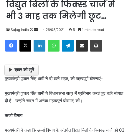
विद्युत बिलों के फिक्स्ड चार्ज में
भी 3 माह तक मिलेगी छूट…
Sajag India
F
S
26/08/2021
5
1 minute read
o
e
Facebook
X
LinkedIn
WhatsApp
Telegram
Share via Email
Print
l
n
l
d
o
a
w
n
ख़बर को सुनें
o
e
मुख्यमंत्री पुष्कर सिंह धामी ने दी बङी राहत, की महत्वपूर्ण घोषणाएं-
n
m
X
a
मुख्यमंत्री पुष्कर सिंह धामी ने विधानसभा सत्र में प्रतिभाग करते हुए बङी सौगात
i
दी है। उन्होंने सदन में अनेक महत्वपूर्ण घोषणाएं कीं।
l
ऊर्जा विभाग
मुख्यमंत्री ने कहा कि ऊर्जा विभाग के अंतर्गत विद्युत बिलों के फिक्स्ड चार्ज को 03