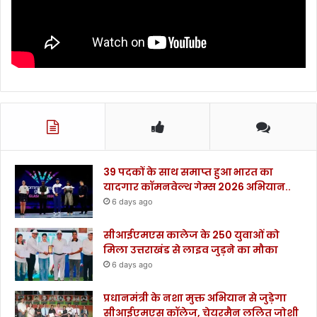
है
वा
य
र
ल
.
.
.
39 पदकों के साथ समाप्त हुआ भारत का
यादगार कॉमनवेल्थ गेम्स 2026 अभियान..
6 days ago
सीआईएमएस कालेज के 250 युवाओं को
मिला उत्तराखंड से लाइव जुड़ने का मौका
6 days ago
प्रधानमंत्री के नशा मुक्त अभियान से जुड़ेगा
सीआईएमएस कॉलेज, चेयरमैन ललित जोशी