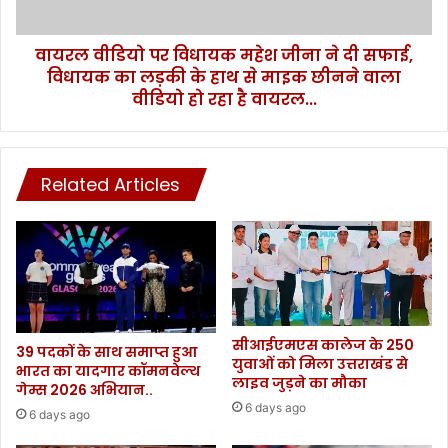
का
प
वि
र
रो
वायरल वीडियो पर विधायक महेश जीना ने दी सफाई,
वि
ध
विधायक का लड़की के हाथ से माइक छीनने वाला
धा
,
य
वीडियो हो रहा है वायरल...
सा
क
ई
म
कि
हे
ल
श
Related Articles
प
जी
र
ना
स
ने
वा
दी
र
स
हो
फा
क
ई
सीआईएमएस कालेज के 250
र
,
39 पदकों के साथ समाप्त हुआ
युवाओं को मिला उत्तराखंड से
वि
वि
भारत का यादगार कॉमनवेल्थ
लाइव जुड़ने का मौका
धा
गेम्स 2026 अभियान..
धा
न
6 days ago
य
6 days ago
स
क