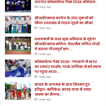
यादगार कॉमनवेल्थ गेम्स 2026 अभियान..
6 days ago
सीआईएमएस कालेज के 250 युवाओं को
मिला उत्तराखंड से लाइव जुड़ने का मौका
7 days ago
प्रधानमंत्री के नशा मुक्त अभियान से जुड़ेगा
सीआईएमएस कॉलेज, चेयरमैन ललित जोशी
ने बताया गौरवपूर्ण क्षण….
1 week ago
कॉमनवेल्थ गेम्स 2026- ग्लासगो में भारत
का दमदार प्रदर्शन, पदक तालिका में 8वें स्थान
पर पहुंचा भारत….
1 week ago
सावन के आगमन के साथ शिवमय हुए
हरिद्वार-ऋषिकेश, कांवड़ यात्रा में उमड़ा
आस्था का सैलाब…
1 week ago