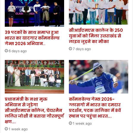
सीआईएमएस कालेज के 250
39 पदकों के साथ समाप्त हुआ
युवाओं को मिला उत्तराखंड से
भारत का यादगार कॉमनवेल्थ
लाइव जुड़ने का मौका
गेम्स 2026 अभियान..
7 days ago
6 days ago
प्रधानमंत्री के नशा मुक्त
कॉमनवेल्थ गेम्स 2026-
अभियान से जुड़ेगा
ग्लासगो में भारत का दमदार
सीआईएमएस कॉलेज, चेयरमैन
प्रदर्शन, पदक तालिका में 8वें
ललित जोशी ने बताया गौरवपूर्ण
स्थान पर पहुंचा भारत….
क्षण….
1 week ago
1 week ago