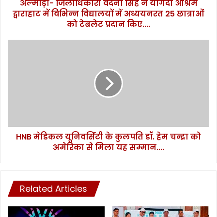
अल्मोड़ा- जिलाधिकारी वंदना सिंह ने योगदा आश्रम
विभिन्न
विद्यालयों
द्वाराहाट में विभिन्न विद्यालयों में अध्ययनरत 25 छात्राओं
में
को टेबलेट प्रदान किए....
अध्ययनरत
25
HNB
छात्राओं
मेडिकल
को
यूनिवर्सिटी
टेबलेट
के
प्रदान
कुलपति
किए....
डॉ.
हेम
चन्द्रा
को
HNB मेडिकल यूनिवर्सिटी के कुलपति डॉ. हेम चन्द्रा को
अमेरिका
से
अमेरिका से मिला यह सम्मान....
मिला
यह
सम्मान....
Related Articles