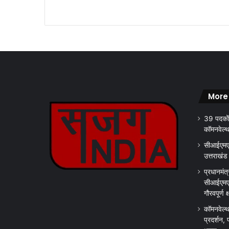
घ्र
तै
या
र
क
रें
…
…
More
39 पदकों
कॉमनवेल्
सीआईएमएस
उत्तराखंड
प्रधानमंत्
सीआईएमएस
गौरवपूर्ण 
कॉमनवेल्थ
प्रदर्शन, 