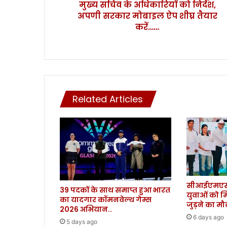
मुख्य सचिव के अधिकारियों को निर्देश,
रि
अपणी सरकार मोबाइल ऐप शीघ्र तैयार
यों
को
करें……
नि
र्दे
श
,
अ
प
Related Articles
णी
स
र
का
र
मो
बा
इ
सीआईएमएस 
ल
39 पदकों के साथ समाप्त हुआ भारत
युवाओं को म
ऐ
का यादगार कॉमनवेल्थ गेम्स
जुड़ने का म
प
2026 अभियान..
शी
6 days ago
5 days ago