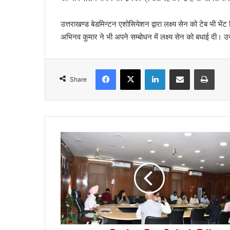
उत्तराखण्ड बेडमिन्टन एशोसियेशन द्वारा लक्ष्य सेन को टेब भी 
अभिनव कुमार ने भी अपने सम्बोधन में लक्ष्य सेन को बधाई दी। उन्ह
Facebook
X
LinkedIn
Share via Email
Print
Share
मु
ख्य
स
चि
व
के
अ
धि
का