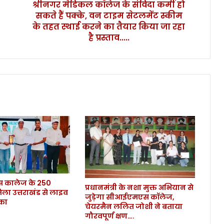
श्रीनगर मेडिकल कॉलेज के संविदा कर्मी हो
ले
सकते हैं पक्के, वन टाइम सेटलमेंट स्कीम
ज
के
के तहत स्थाई करने का तैयार किया जा रहा
सं
है प्रस्ताव.....
वि
दा
क
र्मी
हो
स
क
ते
हैं
प
क्के
,
व
कालेज के 250
न
प्रधानमंत्री के नशा मुक्त अभियान से
िला उत्तराखंड से लाइव
टा
जुड़ेगा सीआईएमएस कॉलेज,
ौका
इ
चेयरमैन ललित जोशी ने बताया
म
गौरवपूर्ण क्षण….