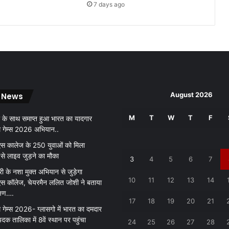
से
7 days ago
ट
ल
में
ट
स्की
म
के
त
August 2026
 News
ह
त
M
T
W
T
F
स्था
 के साथ समाप्त हुआ भारत का यादगार
ई
थ गेम्स 2026 अभियान..
क
 कालेज के 250 युवाओं को मिला
र
 से लाइव जुड़ने का मौका
3
4
5
6
7
ने
री के नशा मुक्त अभियान से जुड़ेगा
का
10
11
12
13
14
 कॉलेज, चेयरमैन ललित जोशी ने बताया
तै
क्षण….
या
17
18
19
20
21
र
 गेम्स 2026- ग्लासगो में भारत का दमदार
कि
पदक तालिका में 8वें स्थान पर पहुंचा
24
25
26
27
28
या