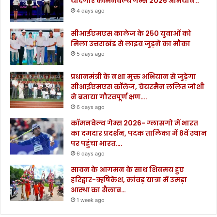
यादगार कॉमनवेल्थ गेम्स 2026 अभियान..
4 days ago
सीआईएमएस कालेज के 250 युवाओं को
मिला उत्तराखंड से लाइव जुड़ने का मौका
5 days ago
प्रधानमंत्री के नशा मुक्त अभियान से जुड़ेगा
सीआईएमएस कॉलेज, चेयरमैन ललित जोशी
ने बताया गौरवपूर्ण क्षण….
6 days ago
कॉमनवेल्थ गेम्स 2026- ग्लासगो में भारत
का दमदार प्रदर्शन, पदक तालिका में 8वें स्थान
पर पहुंचा भारत….
6 days ago
सावन के आगमन के साथ शिवमय हुए
हरिद्वार-ऋषिकेश, कांवड़ यात्रा में उमड़ा
आस्था का सैलाब…
1 week ago