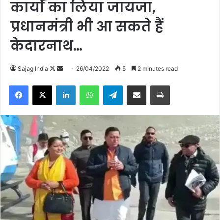
कार्यों का लिया जायजा,
प्रधानमंत्री भी आ सकते हैं
केदारनाथ…
Sajag India
F
S
26/04/2022
5
2 minutes read
o
e
Facebook
X
LinkedIn
WhatsApp
Telegram
Share via Email
Print
l
n
l
d
o
a
w
n
o
e
n
m
X
a
i
l