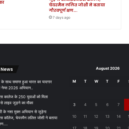
ौका
वि
चेयरमैन ललित जोशी ने बताया
धा
गौरवपूर्ण क्षण….
य
7 days ago
कों
ने
कि
या
यो
ग
।
August 2026
 News
M
T
W
T
F
 के साथ समाप्त हुआ भारत का यादगार
थ गेम्स 2026 अभियान..
 कालेज के 250 युवाओं को मिला
 से लाइव जुड़ने का मौका
3
4
5
6
7
री के नशा मुक्त अभियान से जुड़ेगा
10
11
12
13
14
 कॉलेज, चेयरमैन ललित जोशी ने बताया
क्षण….
17
18
19
20
21