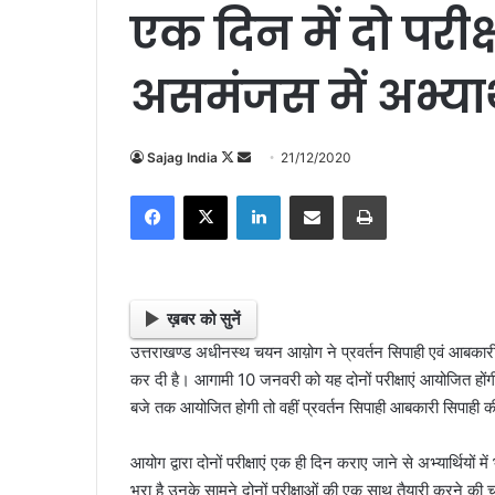
एक दिन में दो परीक
असमंजस में अभ्यार्
Sajag India
F
S
21/12/2020
o
e
Facebook
X
LinkedIn
Share via Email
Print
l
n
l
d
o
a
w
n
o
e
ख़बर को सुनें
n
m
उत्तराखण्ड अधीनस्थ चयन आय़ोग ने प्रवर्तन सिपाही एवं आबकारी स
X
a
कर दी है। आगामी 10 जनवरी को यह दोनों परीक्षाएं आयोजित होंगी। 
i
बजे तक आयोजित होगी तो वहीं प्रवर्तन सिपाही आबकारी सिपाही की
l
आयोग द्वारा दोनों परीक्षाएं एक ही दिन कराए जाने से अभ्यार्थियों मे
भरा है उनके सामने दोनों परीक्षाओं की एक साथ तैयारी करने की च