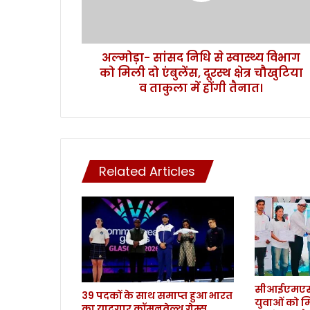
द
नि
धि
अल्मोड़ा- सांसद निधि से स्वास्थ्य विभाग
से
को मिली दो एंबुलेंस, दूरस्थ क्षेत्र चौखुटिया
स्वा
स्थ्य
व ताकुला में होंगी तैनात।
वि
भा
ग
को
मि
Related Articles
ली
दो
एं
बु
लें
स
,
दू
सीआईएमएस 
र
39 पदकों के साथ समाप्त हुआ भारत
युवाओं को म
स्थ
का यादगार कॉमनवेल्थ गेम्स