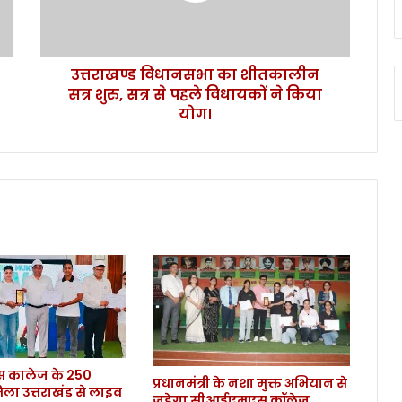
धा
न
स
उत्तराखण्ड विधानसभा का शीतकालीन
भा
सत्र शुरु, सत्र से पहले विधायकों ने किया
का
शी
योग।
त
का
ली
न
स
त्र
शु
रु
,
स
त्र
से
प
कालेज के 250
ह
प्रधानमंत्री के नशा मुक्त अभियान से
िला उत्तराखंड से लाइव
ले
जुड़ेगा सीआईएमएस कॉलेज,