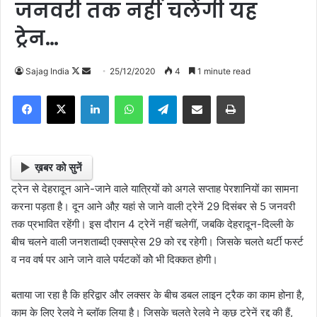
जनवरी तक नहीं चलेंगी यह
ट्रेन…
Sajag India
F
S
25/12/2020
4
1 minute read
o
e
Facebook
X
LinkedIn
WhatsApp
Telegram
Share via Email
Print
l
n
l
d
o
a
w
n
ख़बर को सुनें
o
e
ट्रेन से देहरादून आने-जाने वाले यात्रियों को अगले सप्ताह पेरशानियों का सामना
n
m
करना पड़ता है। दून आने औऱ यहां से जाने वाली ट्रेनें 29 दिसंबर से 5 जनवरी
X
a
तक प्रभावित रहेंगी। इस दौरान 4 ट्रेनें नहीं चलेगीं, जबकि देहरादून-दिल्ली के
i
बीच चलने वाली जनशताब्दी एक्सप्रेस 29 को रद्द रहेगी। जिसके चलते थर्टी फर्स्ट
l
व नव वर्ष पर आने जाने वाले पर्यटकों कोे भी दिक्कत होगी।
बताया जा रहा है कि हरिद्वार और लक्सर के बीच डबल लाइन ट्रैक का काम होना है,
काम के लिए रेलवे ने ब्लॉक लिया है। जिसके चलते रेलवे ने कुछ ट्रेनें रद्द की हैं,