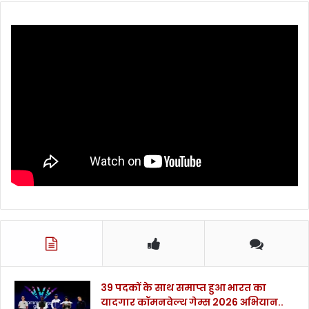
ता
हा
ई
वि
जा
रो
र
ध
ही
।
आ
शं
का
.
.
39 पदकों के साथ समाप्त हुआ भारत का
यादगार कॉमनवेल्थ गेम्स 2026 अभियान..