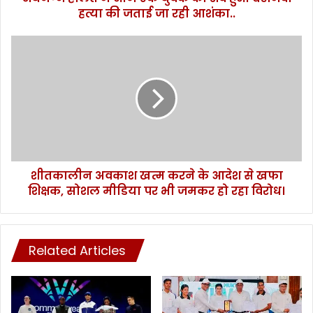
को
हत्या की जताई जा रही आशंका..
मा
री
शी
गो
त
ली
का
,
ली
तो
न
रा
अ
म
व
न
का
ग
श
र
शीतकालीन अवकाश खत्म करने के आदेश से खफा
ख
में
शिक्षक, सोशल मीडिया पर भी जमकर हो रहा विरोध।
त्म
अ
क
र्ध
र
न
ने
ग्न
Related Articles
के
हा
आ
ल
दे
त
श
में
से