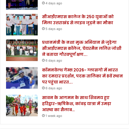
4 days ago
सीआईएमएस कालेज के 250 युवाओं को
मिला उत्तराखंड से लाइव जुड़ने का मौका
5 days ago
प्रधानमंत्री के नशा मुक्त अभियान से जुड़ेगा
सीआईएमएस कॉलेज, चेयरमैन ललित जोशी
ने बताया गौरवपूर्ण क्षण….
6 days ago
कॉमनवेल्थ गेम्स 2026- ग्लासगो में भारत
का दमदार प्रदर्शन, पदक तालिका में 8वें स्थान
पर पहुंचा भारत….
6 days ago
सावन के आगमन के साथ शिवमय हुए
हरिद्वार-ऋषिकेश, कांवड़ यात्रा में उमड़ा
आस्था का सैलाब…
1 week ago