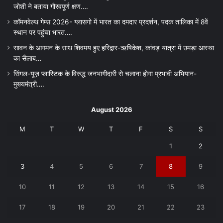
जोशी ने बताया गौरवपूर्ण क्षण….
कॉमनवेल्थ गेम्स 2026- ग्लासगो में भारत का दमदार प्रदर्शन, पदक तालिका में 8वें
स्थान पर पहुंचा भारत….
सावन के आगमन के साथ शिवमय हुए हरिद्वार-ऋषिकेश, कांवड़ यात्रा में उमड़ा आस्था
का सैलाब…
सिंगल-यूज़ प्लास्टिक के विरुद्ध जनभागीदारी से चलाना होगा प्रभावी अभियान-
मुख्यमंत्री….
August 2026
M
T
W
T
F
S
S
1
2
3
4
5
6
7
8
9
10
11
12
13
14
15
16
17
18
19
20
21
22
23