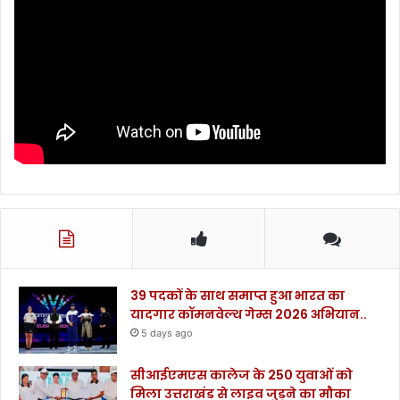
39 पदकों के साथ समाप्त हुआ भारत का
यादगार कॉमनवेल्थ गेम्स 2026 अभियान..
5 days ago
सीआईएमएस कालेज के 250 युवाओं को
मिला उत्तराखंड से लाइव जुड़ने का मौका