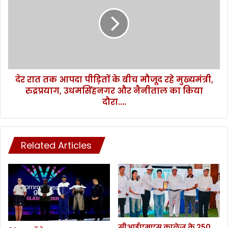
तक
आपदा
पीड़ितों
के
बीच
मौजूद
रहे
देर रात तक आपदा पीड़ितों के बीच मौजूद रहे मुख्यमंत्री,
मुख्यमंत्री,
रुद्रप्रयाग,
रुद्रप्रयाग, उधमसिंहनगर और नैनीताल का किया
उधमसिंहनगर
दौरा....
और
नैनीताल
का
किया
Related Articles
दौरा....
सीआईएमएस कालेज के 250