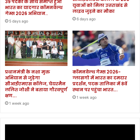
39 पदकों के साथ समाप्त हुआ
युवाओं को मिला उत्तराखंड से
भारत का यादगार कॉमनवेल्थ
लाइव जुड़ने का मौका
गेम्स 2026 अभियान..
6 days ago
5 days ago
प्रधानमंत्री के नशा मुक्त
कॉमनवेल्थ गेम्स 2026-
अभियान से जुड़ेगा
ग्लासगो में भारत का दमदार
सीआईएमएस कॉलेज, चेयरमैन
प्रदर्शन, पदक तालिका में 8वें
ललित जोशी ने बताया गौरवपूर्ण
स्थान पर पहुंचा भारत….
क्षण….
1 week ago
1 week ago