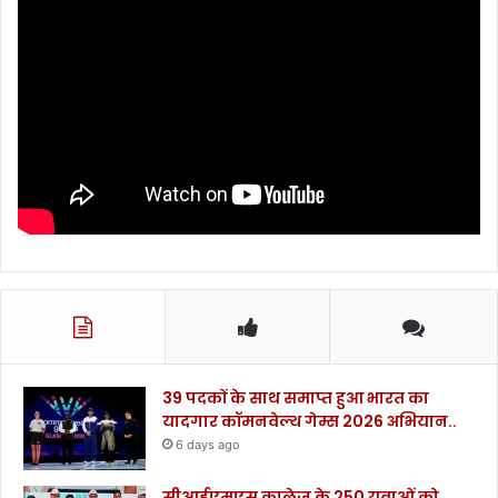
39 पदकों के साथ समाप्त हुआ भारत का
यादगार कॉमनवेल्थ गेम्स 2026 अभियान..
6 days ago
सीआईएमएस कालेज के 250 युवाओं को