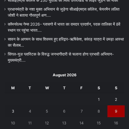
सीआईएमएस कालेज के 250 युवाओं को मिला उत्तराखंड से लाइव जुड़ने का मौका
प्रधानमंत्री के नशा मुक्त अभियान से जुड़ेगा सीआईएमएस कॉलेज, चेयरमैन ललित
जोशी ने बताया गौरवपूर्ण क्षण….
कॉमनवेल्थ गेम्स 2026- ग्लासगो में भारत का दमदार प्रदर्शन, पदक तालिका में 8वें
स्थान पर पहुंचा भारत….
सावन के आगमन के साथ शिवमय हुए हरिद्वार-ऋषिकेश, कांवड़ यात्रा में उमड़ा आस्था
का सैलाब…
सिंगल-यूज़ प्लास्टिक के विरुद्ध जनभागीदारी से चलाना होगा प्रभावी अभियान-
मुख्यमंत्री….
August 2026
M
T
W
T
F
S
S
1
2
3
4
5
6
7
8
9
10
11
12
13
14
15
16