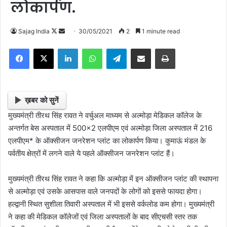
लोकार्पण.
Sajag India
F
S
30/05/2021
2
1 minute read
o
e
Facebook
X
LinkedIn
WhatsApp
Telegram
Share via Email
Print
l
n
l
d
o
a
w
n
ख़बर को सुनें
o
e
मुख्यमंत्री तीरथ सिंह रावत ने वर्चुअल माध्यम से अल्मोड़ा मेडिकल कॉलेज के
n
m
अन्तर्गत बेस अस्पताल में 500×2 एलपीएम एवं अल्मोड़ा जिला अस्पताल में 216
X
a
एलपीएम* के ऑक्सीजन जनरेशन प्लांट का लोकार्पण किया। कुमाऊं मंडल के
i
पर्वतीय क्षेत्रों में लगने वाले ये पहले ऑक्सीजन जनरेशन प्लांट हैं।
l
मुख्यमंत्री तीरथ सिंह रावत ने कहा कि अल्मोड़ा में इन ऑक्सीजन प्लांट की स्थापना
से अल्मोड़ा एवं उसके आसपास वाले जनपदों के लोगों को इससे फायदा होगा।
हल्द्वानी स्थित सुशीला तिवारी अस्पताल में भी इससे वर्कलोड कम होगा। मुख्यमंत्री
ने कहा की मेडिकल कॉलेजों एवं जिला अस्पतालों के बाद सीएचसी स्तर तक