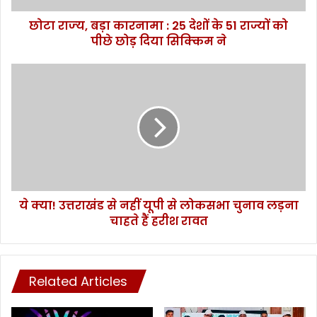
र
छोटा राज्‍य, बड़ा कारनामा : 25 देशों के 51 राज्यों को
ना
पीछे छोड़ दिया सिक्‍किम ने
मा
:
2
ये
5
क्या
दे
!
शों
उ
के
त्त
5
रा
1
खं
रा
ड
ज्यों
से
को
ये क्या! उत्तराखंड से नहीं यूपी से लोकसभा चुनाव लड़ना
न
पी
चाहते हैं हरीश रावत
हीं
छे
यू
छो
पी
ड़
से
दि
Related Articles
लो
या
क
सि
स