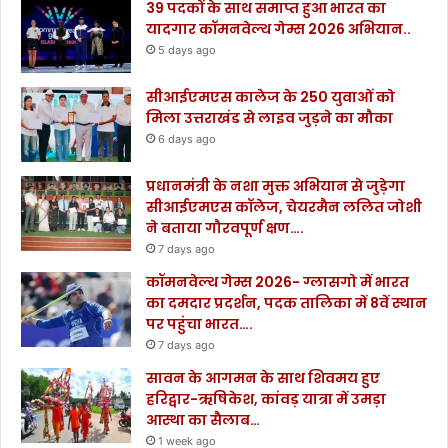
39 पदकों के साथ समाप्त हुआ भारत का
यादगार कॉमनवेल्थ गेम्स 2026 अभियान..
5 days ago
सीआईएमएस कालेज के 250 युवाओं को
मिला उत्तराखंड से लाइव जुड़ने का मौका
6 days ago
प्रधानमंत्री के नशा मुक्त अभियान से जुड़ेगा
सीआईएमएस कॉलेज, चेयरमैन ललित जोशी
ने बताया गौरवपूर्ण क्षण….
7 days ago
कॉमनवेल्थ गेम्स 2026- ग्लासगो में भारत
का दमदार प्रदर्शन, पदक तालिका में 8वें स्थान
पर पहुंचा भारत….
7 days ago
सावन के आगमन के साथ शिवमय हुए
हरिद्वार-ऋषिकेश, कांवड़ यात्रा में उमड़ा
आस्था का सैलाब…
1 week ago